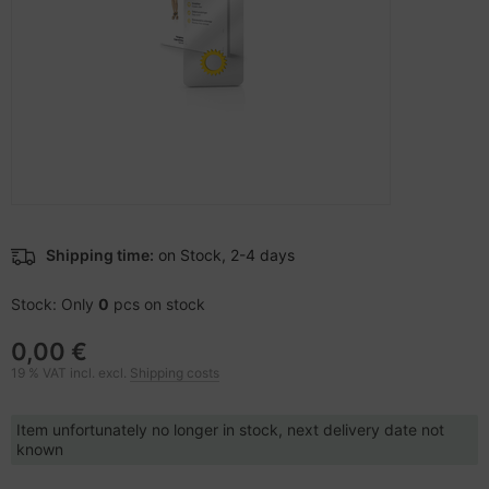
ectrical & Plumbing
nstige Netzwerkgeräte
bbons
dien Magnetisch
sche Tinten Minen
aphics cards
ner
SB Hub
ufwerke CD/DVD/BluRay
ebcams
therboards
behör CD-/DVD-Rohlinge
tzteile
behör divers
Shipping time:
on Stock, 2-4 days
tzwerkadapter / Schnittstellen
Stock: Only
0
pcs on stock
ocessors
0,00 €
19 % VAT incl. excl.
Shipping costs
D & Hard Drives
Item unfortunately no longer in stock, next delivery date not
behör Mainboards
known