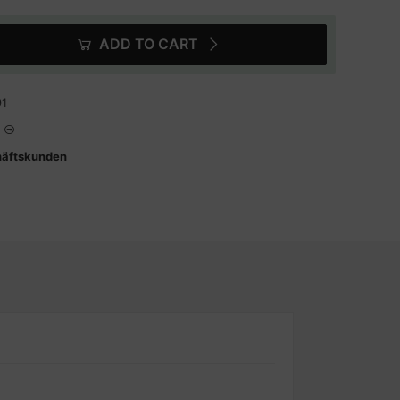
ADD TO CART
91
häftskunden