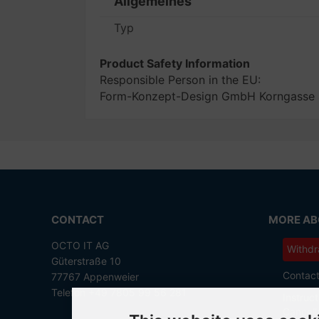
Allgemeines
Typ
Product Safety Information
Responsible Person in the EU:
Form-Konzept-Design GmbH Korngasse 4
CONTACT
MORE ABO
OCTO IT AG
Withdr
Güterstraße 10
Contac
77767 Appenweier
Telefon +49 7805 99 56 281
Instruct
Cancell