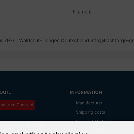
Filament
 79761 Waldshut-Tiengen Deutschland info@flashforge-
UT...
INFORMATION
Manufacturer
aw from Contract
Shipping costs
t
Payment Methods
ions for cancellation &
about OCTO IT
ation form