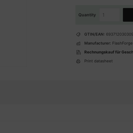
Quantity
GTIN/EAN:
69371203030
Manufacturer:
FlashForge
Rechnungskauf für Gesc
Print datasheet