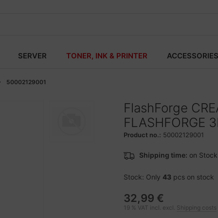
SERVER
TONER, INK & PRINTER
ACCESSORIE
50002129001
FlashForge CR
FLASHFORGE 3
Product no.:
50002129001
Shipping time:
on Stock
Stock: Only
43
pcs on stock
32,99 €
19 % VAT incl. excl.
Shipping costs