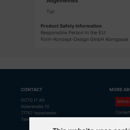
Allgemeines
Typ
Product Safety Information
Responsible Person in the EU:
Form-Konzept-Design GmbH Korngasse 4
CONTACT
MORE ABO
OCTO IT AG
Withdr
Güterstraße 10
Contac
77767 Appenweier
Telefon +49 7805 99 56 281
Instruct
Cancell