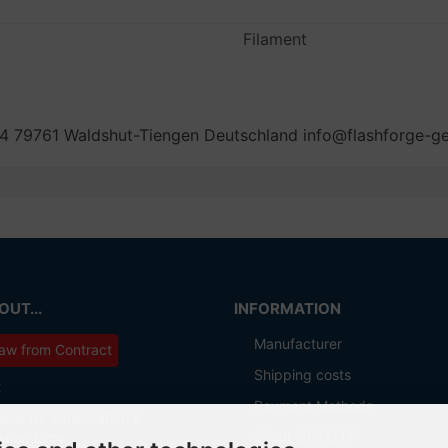
Filament
 79761 Waldshut-Tiengen Deutschland info@flashforge-
UT...
INFORMATION
Manufacturer
aw from Contract
Shipping costs
t
Payment Methods
ions for cancellation &
about OCTO IT
ation form