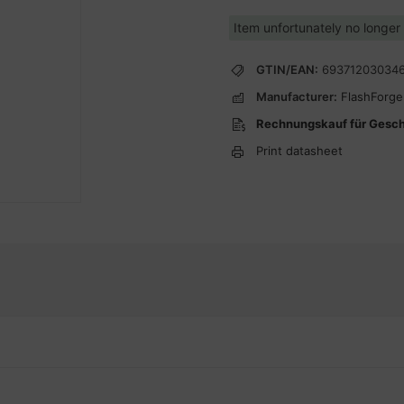
Item unfortunately no longer
GTIN/EAN:
69371203034
Manufacturer:
FlashForge
Rechnungskauf für Gesc
Print datasheet