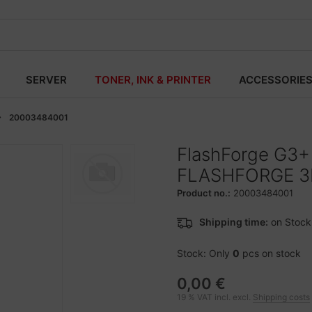
SERVER
TONER, INK & PRINTER
ACCESSORIE
20003484001
FlashForge G3
FLASHFORGE 3
Product no.:
20003484001
Shipping time:
on Stock
Stock: Only
0
pcs on stock
0,00 €
19 % VAT incl. excl.
Shipping costs