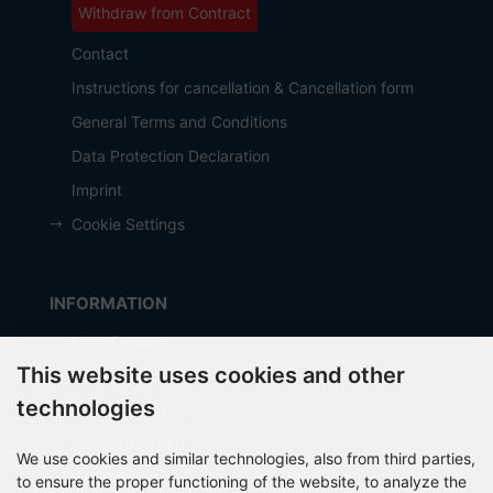
Withdraw from Contract
Contact
Instructions for cancellation & Cancellation form
General Terms and Conditions
Data Protection Declaration
Imprint
Cookie Settings
INFORMATION
Manufacturer
This website uses cookies and other
Shipping costs
technologies
Payment Methods
about OCTO IT
We use cookies and similar technologies, also from third parties,
Sitemap
to ensure the proper functioning of the website, to analyze the