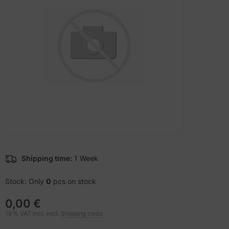
ectrical & Plumbing
nstige Netzwerkgeräte
bbons
dien Magnetisch
sche Tinten Minen
aphics cards
ner
SB Hub
ufwerke CD/DVD/BluRay
ebcams
therboards
behör CD-/DVD-Rohlinge
tzteile
behör divers
tzwerkadapter / Schnittstellen
ocessors
Shipping time:
1 Week
D & Hard Drives
Stock: Only
0
pcs on stock
0,00 €
behör Mainboards
19 % VAT incl. excl.
Shipping costs