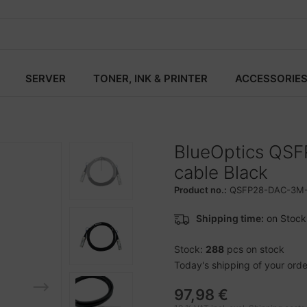
SERVER
TONER, INK & PRINTER
ACCESSORIE
BlueOptics QSF
cable Black
Product no.:
QSFP28-DAC-3M-
Shipping time:
on Stock
Stock:
288
pcs on stock
Today's shipping of your order 
97,98 €