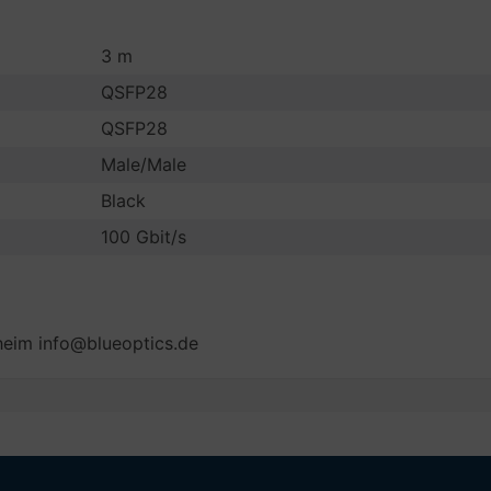
3 m
QSFP28
QSFP28
Male/Male
Black
100 Gbit/s
eim info@blueoptics.de