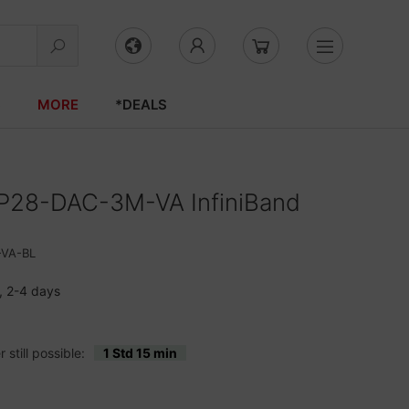
S
MORE
*DEALS
P28-DAC-3M-VA InfiniBand
VA-BL
, 2-4 days
still possible:
1 Std 15 min