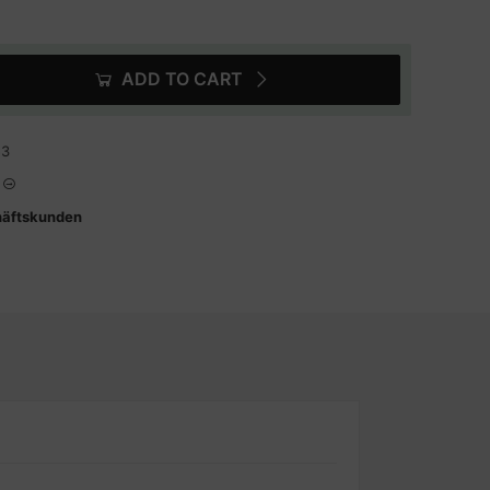
ADD TO CART
53
häftskunden