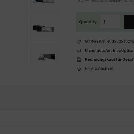
19 % VAT incl. excl.
Shipping costs
Quantity
GTIN/EAN:
40632321021
Manufacturer:
BlueOptics
Rechnungskauf für Gesc
Print datasheet