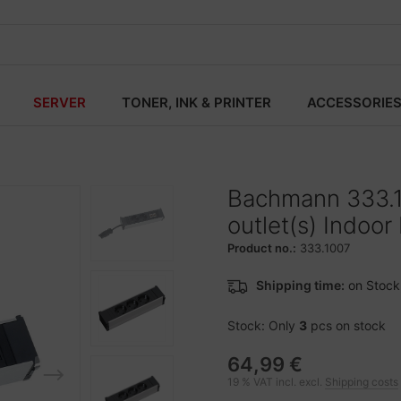
SERVER
TONER, INK & PRINTER
ACCESSORIE
Bachmann 333.1
outlet(s) Indoor
Product no.:
333.1007
Shipping time:
on Stock
Stock: Only
3
pcs on stock
64,99 €
19 % VAT incl. excl.
Shipping costs