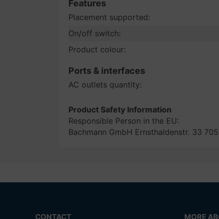
Features
Placement supported:
On/off switch:
Product colour:
Ports & interfaces
AC outlets quantity:
Product Safety Information
Responsible Person in the EU:
Bachmann GmbH Ernsthaldenstr. 33 705
CONTACT
MORE ABO