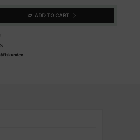
ADD TO CART
3
häftskunden