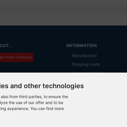
UT...
INFORMATION
Manufacturer
aw from Contract
Shipping costs
t
Payment Methods
ions for cancellation &
about OCTO IT
ation form
ies and other technologies
Sitemap
 Terms and Conditions
also from third parties, to ensure the
otection Declaration
lyze the use of our offer and to be
ping experience. You can find more
Settings