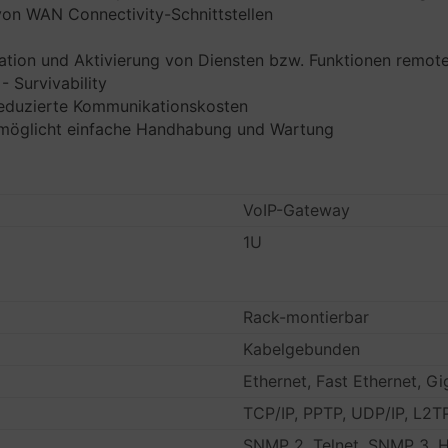
l von WAN Connectivity-Schnittstellen
ration und Aktivierung von Diensten bzw. Funktionen remot
 Survivability
reduzierte Kommunikationskosten
rmöglicht einfache Handhabung und Wartung
VoIP-Gateway
1U
Rack-montierbar
Kabelgebunden
Ethernet, Fast Ethernet, Gi
TCP/IP, PPTP, UDP/IP, L2
SNMP 2, Telnet, SNMP 3, 