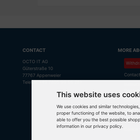
CONTACT
MORE ABO
OCTO IT AG
Withdr
Güterstraße 10
Contac
77767 Appenweier
Telefon +49 7805 99 56 281
Instruct
Cancell
This website uses cook
General
We use cookies and similar technologies, 
Data Pr
proper functioning of the website, to ana
able to offer you the best possible shop
Imprint
information in our privacy policy.
Cookie 