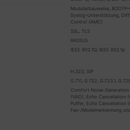
Modularbauweise, BOOTP-U
Syslog-Unterstützung, Dif
Control (AMC)
SSL, TLS
RADIUS
IEEE 802.1Q, IEEE 802.1p
H.323, SIP
G.711, G.722, G.723.1, G.72
Comfort Noise Generation 
(VAD), Echo Cancellation (
Puffer, Echo Cancellation 
Fax-/Modemerkennung und