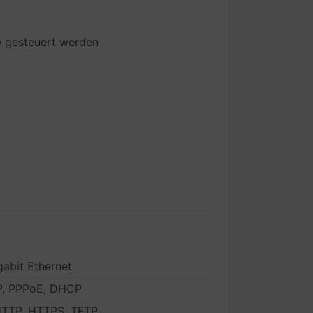
e gesteuert werden
gabit Ethernet
TP, PPPoE, DHCP
HTTP, HTTPS, TFTP