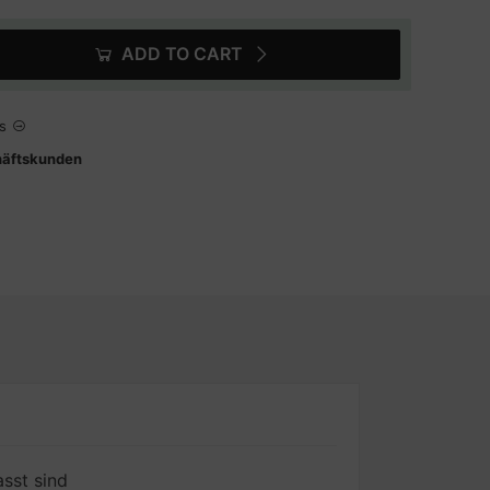
ADD TO CART
s
häftskunden
sst sind