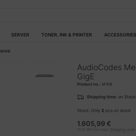
SERVER
TONER, INK & PRINTER
ACCESSORIE
M1KB
AudioCodes Med
GigE
Product no.:
M1KB
Shipping time:
on Stock
Stock: Only
2
pcs on stock
1.605,99 €
19 % VAT incl. excl.
Shipping costs