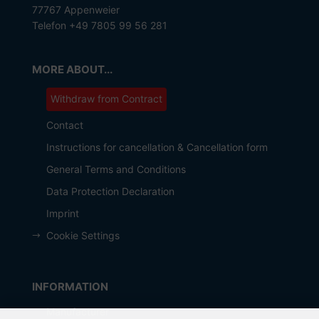
77767 Appenweier
Telefon +49 7805 99 56 281
MORE ABOUT...
Withdraw from Contract
Contact
Instructions for cancellation & Cancellation form
General Terms and Conditions
Data Protection Declaration
Imprint
Cookie Settings
INFORMATION
Manufacturer