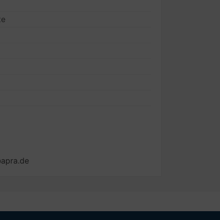
te
@apra.de