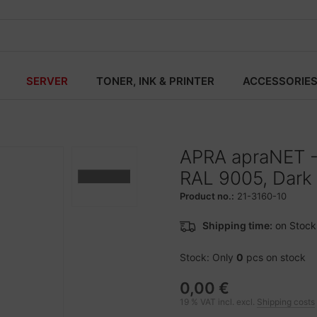
SERVER
TONER, INK & PRINTER
ACCESSORIE
APRA apraNET -
RAL 9005, Dark 
Product no.:
21-3160-10
Shipping time:
on Stock
Stock: Only
0
pcs on stock
0,00 €
19 % VAT incl. excl.
Shipping costs