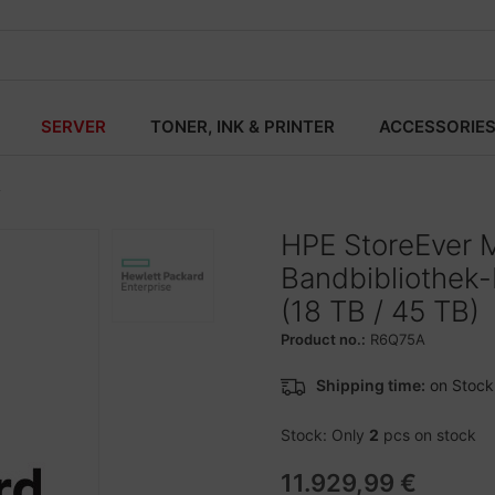
SERVER
TONER, INK & PRINTER
ACCESSORIE
A
HPE StoreEver 
Bandbibliothek-
(18 TB / 45 TB)
Product no.:
R6Q75A
Shipping time:
on Stock
Stock: Only
2
pcs on stock
11.929,99 €