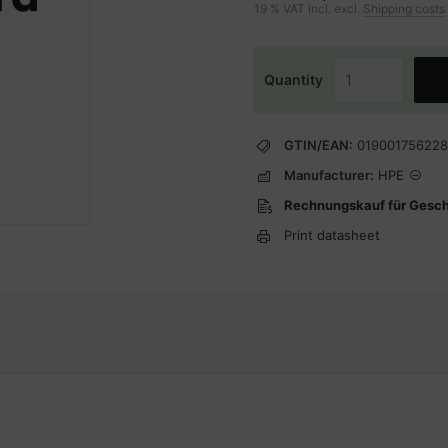
19 % VAT incl. excl.
Shipping costs
Quantity
GTIN/EAN:
01900175622
Manufacturer:
HPE
Rechnungskauf für Gesc
Print datasheet