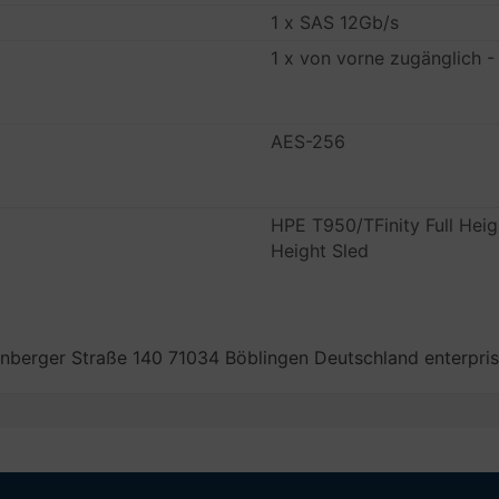
1 x SAS 12Gb/s
1 x von vorne zugänglich -
AES-256
HPE T950/TFinity Full Heig
Height Sled
nberger Straße 140 71034 Böblingen Deutschland enterpr