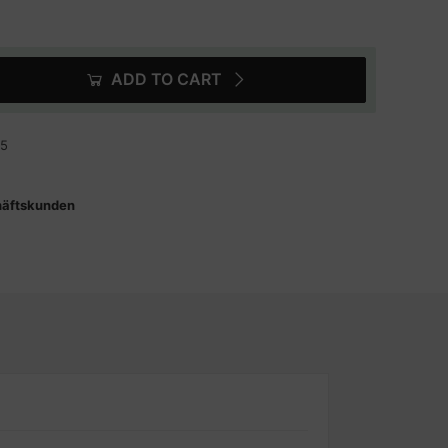
ADD TO CART
85
häftskunden