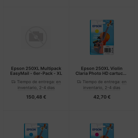
Epson 250XL Multipack
Epson 250XL Violin
EasyMail - 6er-Pack - XL
Claria Photo HD cartucho
de tinta 1 pieza(s)
Tiempo de entrega:
en
Tiempo de entrega:
en
Original Alto
inventario, 2-4 dias
inventario, 2-4 dias
rendimiento (XL)
Amarillo
150,48 €
42,70 €