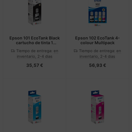
cesorios teléfonos móviles
andos
nstige Netzwerkgeräte
inter
moria flash
sche Tinten Minen
splay
dificación de accesorios
ner
otección de la pantalla
spositivos portátiles y de
tzteile
ebcams
Epson 101 EcoTank Black
Epson 102 EcoTank 4-
cartucho de tinta 1
colour Multipack
vegación
pieza(s) Original Negro
tzwerkadapter / Schnittstellen
behör CD-/DVD-Rohlinge
Tiempo de entrega:
en
Tiempo de entrega:
en
inventario, 2-4 dias
inventario, 2-4 dias
tografía y vídeo
acas base
behör divers
35,57 €
56,93 €
-Server
ocesador
oyector
D y discos duros
anner Zubehör
rjetas gráficas
cesorios de exhibición
behör Mainboards