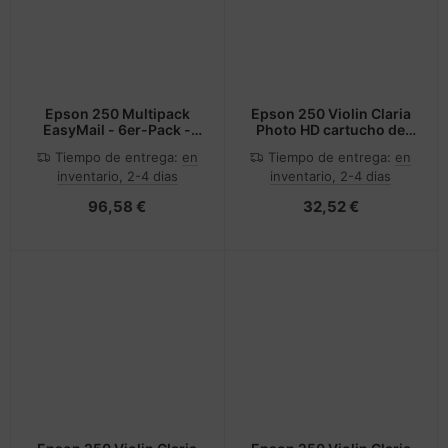
Epson 250 Multipack
Epson 250 Violin Claria
EasyMail - 6er-Pack -
Photo HD cartucho de
Schwarz
tinta 1 pieza(s) Original
Tiempo de entrega:
en
Tiempo de entrega:
en
Alto rendimiento (XL)
inventario, 2-4 dias
inventario, 2-4 dias
Magenta claro
96,58 €
32,52 €