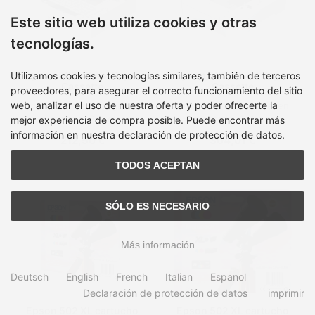
Este sitio web utiliza cookies y otras
tecnologías.
Epson 500-Sheet Paper
Epson 500-Sheet Paper
Utilizamos cookies y tecnologías similares, también de terceros
Cassette
Cassette
proveedores, para asegurar el correcto funcionamiento del sitio
web, analizar el uso de nuestra oferta y poder ofrecerte la
Tiempo de entrega:
en
Tiempo de entrega:
en
inventario, 2-4 dias
inventario, 2-4 dias
mejor experiencia de compra posible. Puede encontrar más
información en nuestra declaración de protección de datos.
212,50 €
304,01 €
TODOS ACEPTAN
SÓLO ES NECESARIO
Más información
Deutsch
English
French
Italian
Espanol
Declaración de protección de datos
imprimir
Epson 502 XL cartucho
Epson 502 XL cartucho