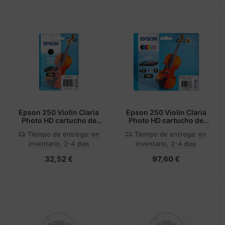
Epson 250 Violin Claria
Epson 250 Violin Claria
Photo HD cartucho de
Photo HD cartucho de
tinta 1 pieza(s) Original
tinta 6 pieza(s) Original
Tiempo de entrega:
en
Tiempo de entrega:
en
Negro
Negro, Cian, Cian claro,
inventario, 2-4 dias
inventario, 2-4 dias
Magenta claro, Magenta,
Blanco
32,52 €
97,60 €