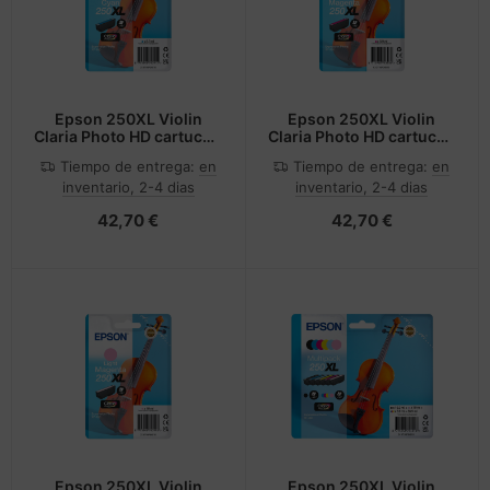
Epson 250XL Violin
Epson 250XL Violin
Claria Photo HD cartucho
Claria Photo HD cartucho
de tinta 1 pieza(s)
de tinta 1 pieza(s)
Tiempo de entrega:
en
Tiempo de entrega:
en
Original Alto
Original Alto
inventario, 2-4 dias
inventario, 2-4 dias
rendimiento (XL) Cian
rendimiento (XL)
Magenta
42,70 €
42,70 €
Epson 250XL Violin
Epson 250XL Violin