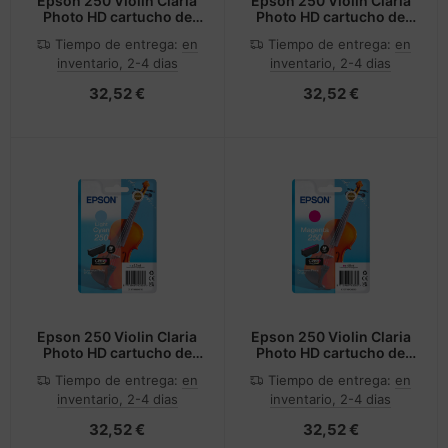
Epson 250 Violin Claria
Epson 250 Violin Claria
Photo HD cartucho de
Photo HD cartucho de
tinta 1 pieza(s) Original
tinta 1 pieza(s) Original
Tiempo de entrega:
en
Tiempo de entrega:
en
Amarillo
Cian
inventario, 2-4 dias
inventario, 2-4 dias
32,52 €
32,52 €
Epson 250 Violin Claria
Epson 250 Violin Claria
Photo HD cartucho de
Photo HD cartucho de
tinta 1 pieza(s) Original
tinta 1 pieza(s) Original
Tiempo de entrega:
en
Tiempo de entrega:
en
Cian claro
Magenta
inventario, 2-4 dias
inventario, 2-4 dias
32,52 €
32,52 €