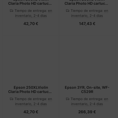
Claria Photo HD cartucho
Claria Photo HD cartucho
de tinta 1 pieza(s)
de tinta 6 pieza(s)
Tiempo de entrega:
en
Tiempo de entrega:
en
Original Alto
Original Alto
inventario, 2-4 dias
inventario, 2-4 dias
rendimiento (XL)
rendimiento (XL) Negro,
Magenta claro
Cian, Cian claro,
42,70 €
147,43 €
Magenta claro, Magenta,
Amarillo
Epson 250XLViolin
Epson 3YR, On-site, WF-
Claria Photo HD cartucho
C529R
de tinta 1 pieza(s)
Tiempo de entrega:
en
Tiempo de entrega:
en
Original Alto
inventario, 2-4 dias
inventario, 2-4 dias
rendimiento (XL) Negro
42,70 €
266,39 €