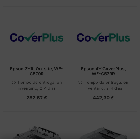
Epson 3YR, On-site, WF-
Epson 4Y CoverPlus,
C579R
WF-C579R
Tiempo de entrega:
en
Tiempo de entrega:
en
inventario, 2-4 dias
inventario, 2-4 dias
282,67 €
442,30 €