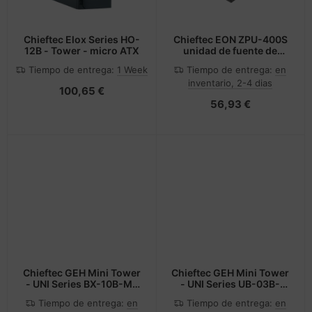
Chieftec Elox Series HO-
Chieftec EON ZPU-400S
12B - Tower - micro ATX
unidad de fuente de
alimentación 400 W
Tiempo de entrega:
1 Week
Tiempo de entrega:
en
20+4 pin ATX ATX Negro
inventario, 2-4 dias
100,65 €
56,93 €
Chieftec GEH Mini Tower
Chieftec GEH Mini Tower
- UNI Series BX-10B-M-
- UNI Series UB-03B-
OP - Midi/Minitower -
350GPB - 350Watt
Tiempo de entrega:
en
Tiempo de entrega:
en
ITX