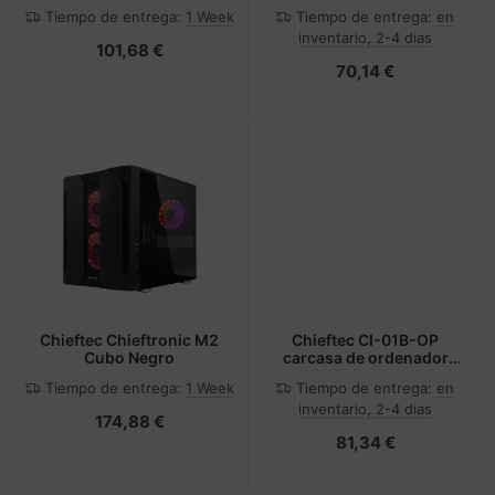
externo Carcasa de
Midi Tower Negro
Tiempo de entrega:
1 Week
Tiempo de entrega:
en
disco duro/SSD Negro
inventario, 2-4 dias
M.2
101,68 €
70,14 €
Chieftec Chieftronic M2
Chieftec CI-01B-OP
Cubo Negro
carcasa de ordenador
Cubo Negro
Tiempo de entrega:
1 Week
Tiempo de entrega:
en
inventario, 2-4 dias
174,88 €
81,34 €