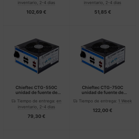
inventario, 2-4 dias
inventario, 2-4 dias
102,69 €
51,85 €
Chieftec CTG-550C
Chieftec CTG-750C
unidad de fuente de
unidad de fuente de
alimentación 550 W
alimentación 750 W 24-
Tiempo de entrega:
en
Tiempo de entrega:
1 Week
20+4 pin ATX ATX Negro
pin ATX ATX Negro
inventario, 2-4 dias
122,00 €
79,30 €