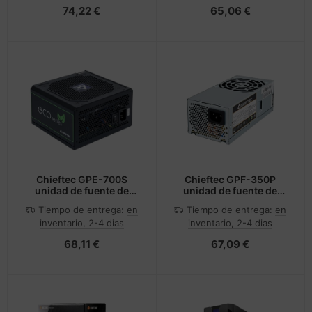
74,22 €
65,06 €
Chieftec GPE-700S
Chieftec GPF-350P
unidad de fuente de
unidad de fuente de
alimentación 700 W 24-
alimentación 350 W
Tiempo de entrega:
en
Tiempo de entrega:
en
pin ATX PS/2 Negro
20+4 pin ATX TFX Plata
inventario, 2-4 dias
inventario, 2-4 dias
68,11 €
67,09 €