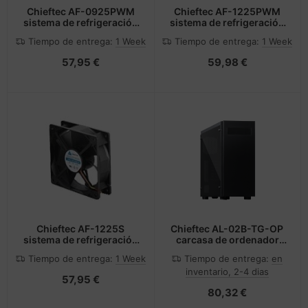
Chieftec AF-0925PWM
Chieftec AF-1225PWM
sistema de refrigeración
sistema de refrigeración
para ordenador Carcasa
para ordenador Carcasa
Tiempo de entrega:
1 Week
Tiempo de entrega:
1 Week
del ordenador Ventilador
del ordenador Ventilador
Negro
Negro
57,95 €
59,98 €
Chieftec AF-1225S
Chieftec AL-02B-TG-OP
sistema de refrigeración
carcasa de ordenador
para ordenador Carcasa
Torre Negro
Tiempo de entrega:
1 Week
Tiempo de entrega:
en
del ordenador Ventilador
inventario, 2-4 dias
Negro
57,95 €
80,32 €