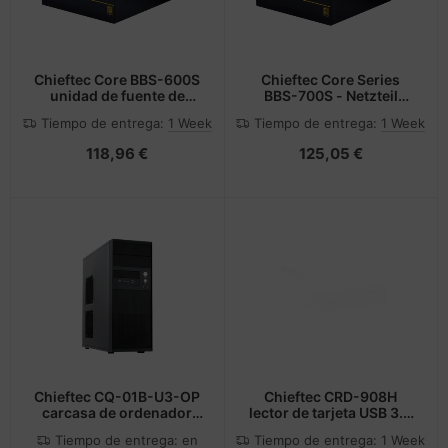
Chieftec Core BBS-600S
Chieftec Core Series
unidad de fuente de
BBS-700S - Netzteil
alimentación 600 W 24-
(intern)
Tiempo de entrega:
1 Week
Tiempo de entrega:
1 Week
pin ATX PS/2 Negro
118,96 €
125,05 €
Chieftec CQ-01B-U3-OP
Chieftec CRD-908H
carcasa de ordenador
lector de tarjeta USB 3.2
Midi Tower Negro
Gen 1 (3.1 Gen 1) Interno
Tiempo de entrega:
en
Tiempo de entrega:
1 Week
Negro