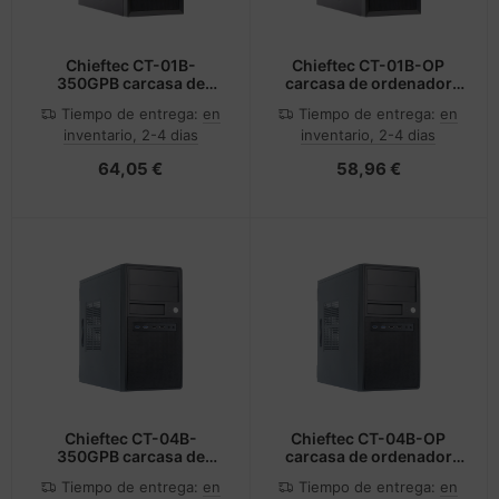
Chieftec CT-01B-
Chieftec CT-01B-OP
350GPB carcasa de
carcasa de ordenador
ordenador Mini Tower
Mini Tower Negro
Tiempo de entrega:
en
Tiempo de entrega:
en
Negro 350 W
inventario, 2-4 dias
inventario, 2-4 dias
64,05 €
58,96 €
Chieftec CT-04B-
Chieftec CT-04B-OP
350GPB carcasa de
carcasa de ordenador
ordenador Negro 350 W
Mini Tower Negro
Tiempo de entrega:
en
Tiempo de entrega:
en