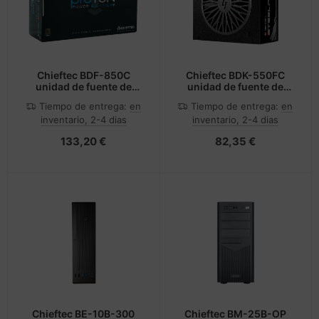
Chieftec BDF-850C
Chieftec BDK-550FC
unidad de fuente de
unidad de fuente de
alimentación 850 W
alimentación 550 W
Tiempo de entrega:
en
Tiempo de entrega:
en
20+4 pin ATX PS/2 Negro
20+4 pin ATX ATX Negro
inventario, 2-4 dias
inventario, 2-4 dias
133,20 €
82,35 €
Chieftec BE-10B-300
Chieftec BM-25B-OP