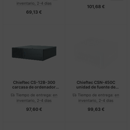
inventario, 2-4 dias
101,68 €
69,13 €
Chieftec CS-12B-300
Chieftec CSN-450C
carcasa de ordenador
unidad de fuente de
Mini Tower Negro 300 W
alimentación 450 W
Tiempo de entrega:
en
Tiempo de entrega:
en
20+4 pin ATX SFX Negro
inventario, 2-4 dias
inventario, 2-4 dias
97,60 €
99,63 €