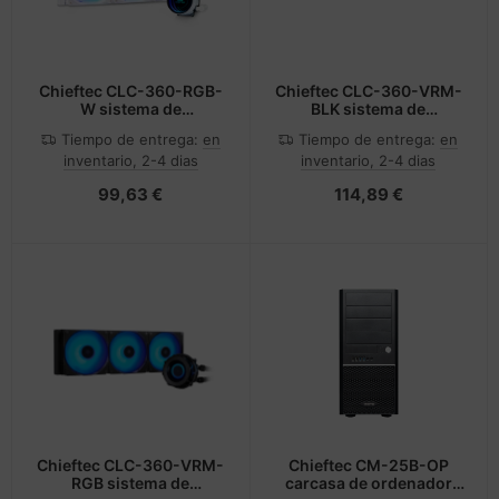
Chieftec CLC-360-RGB-
Chieftec CLC-360-VRM-
W sistema de
BLK sistema de
refrigeración para
refrigeración para
Tiempo de entrega:
en
Tiempo de entrega:
en
ordenador Carcasa del
ordenador Carcasa del
inventario, 2-4 dias
inventario, 2-4 dias
ordenador Sistema de
ordenador Sistema de
refrigeración líquida
refrigeración líquida
99,63 €
114,89 €
todo en uno 12 cm
todo en uno 12 cm Negro
Blanco
Chieftec CLC-360-VRM-
Chieftec CM-25B-OP
RGB sistema de
carcasa de ordenador