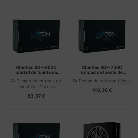
Chieftec BDF-650C
Chieftec BDF-750C
unidad de fuente de
unidad de fuente de
alimentación 650 W
alimentación 750 W
Tiempo de entrega:
en
Tiempo de entrega:
1 Week
20+4 pin ATX PS/2 Negro
20+4 pin ATX PS/2 Negro
inventario, 2-4 dias
143,36 €
83,37 €