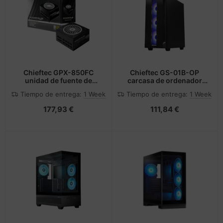
Chieftec GPX-850FC
Chieftec GS-01B-OP
unidad de fuente de
carcasa de ordenador
alimentación 850 W
Torre Negro
Tiempo de entrega:
1 Week
Tiempo de entrega:
1 Week
20+4 pin ATX Negro
177,93 €
111,84 €