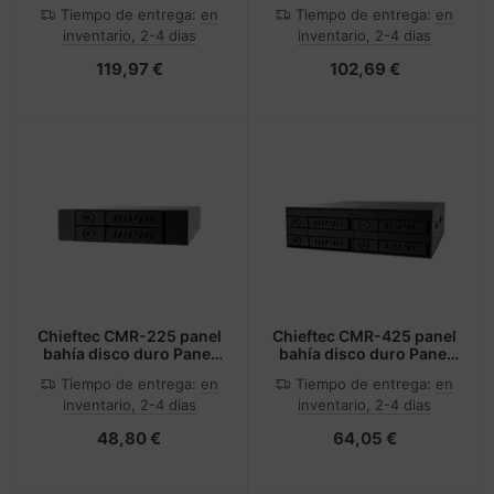
refrigeración para
Torre Negro
Tiempo de entrega:
en
Tiempo de entrega:
en
ordenador Carcasa del
inventario, 2-4 dias
inventario, 2-4 dias
ordenador Sistema de
refrigeración líquida
119,97 €
102,69 €
todo en uno 12 cm Negro
Chieftec CMR-225 panel
Chieftec CMR-425 panel
bahía disco duro Panel
bahía disco duro Panel
de instalación Negro
de instalación Negro
Tiempo de entrega:
en
Tiempo de entrega:
en
inventario, 2-4 dias
inventario, 2-4 dias
48,80 €
64,05 €