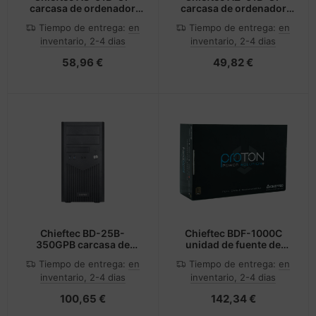
carcasa de ordenador
carcasa de ordenador
Full Tower Negro
Mini Tower Negro
Tiempo de entrega:
en
Tiempo de entrega:
en
inventario, 2-4 dias
inventario, 2-4 dias
58,96 €
49,82 €
Chieftec BD-25B-
Chieftec BDF-1000C
350GPB carcasa de
unidad de fuente de
ordenador Negro 350 W
alimentación 1000 W
Tiempo de entrega:
en
Tiempo de entrega:
en
20+4 pin ATX PS/2 Negro
inventario, 2-4 dias
inventario, 2-4 dias
100,65 €
142,34 €