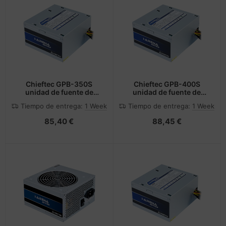
Chieftec GPB-350S
Chieftec GPB-400S
unidad de fuente de
unidad de fuente de
alimentación 350 W
alimentación 400 W
Tiempo de entrega:
1 Week
Tiempo de entrega:
1 Week
20+4 pin ATX PS/2 Plata
20+4 pin ATX PS/2 Plata
85,40 €
88,45 €