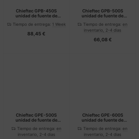
Chieftec GPB-450S
Chieftec GPB-500S
unidad de fuente de
unidad de fuente de
alimentación 450 W
alimentación 500 W
Tiempo de entrega:
1 Week
Tiempo de entrega:
en
20+4 pin ATX PS/2 Plata
20+4 pin ATX PS/2 Plata
inventario, 2-4 dias
88,45 €
66,08 €
Chieftec GPE-500S
Chieftec GPE-600S
unidad de fuente de
unidad de fuente de
alimentación 500 W 24-
alimentación 600 W 24-
Tiempo de entrega:
en
Tiempo de entrega:
en
pin ATX PS/2 Negro
pin ATX PS/2 Negro
inventario, 2-4 dias
inventario, 2-4 dias