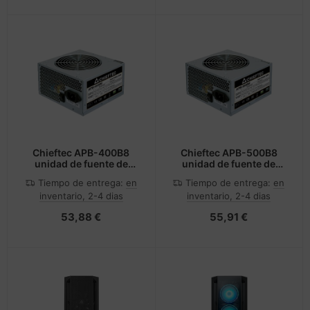
Chieftec APB-400B8
Chieftec APB-500B8
unidad de fuente de
unidad de fuente de
alimentación 400 W
alimentación 500 W
Tiempo de entrega:
en
Tiempo de entrega:
en
20+4 pin ATX PS/2 Plata
20+4 pin ATX ATX Plata
inventario, 2-4 dias
inventario, 2-4 dias
53,88 €
55,91 €