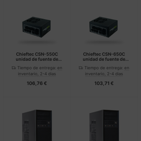
Chieftec CSN-550C
Chieftec CSN-650C
unidad de fuente de
unidad de fuente de
alimentación 550 W
alimentación 650 W
Tiempo de entrega:
en
Tiempo de entrega:
en
20+4 pin ATX PS/2 Negro
20+4 pin ATX SFX Negro
inventario, 2-4 dias
inventario, 2-4 dias
106,76 €
103,71 €