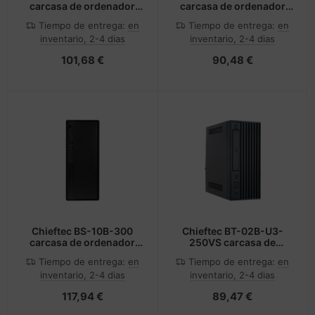
carcasa de ordenador
carcasa de ordenador
Small Form Factor (SFF)
Negro
Tiempo de entrega:
en
Tiempo de entrega:
en
Negro 300 W
inventario, 2-4 dias
inventario, 2-4 dias
101,68 €
90,48 €
Chieftec BS-10B-300
Chieftec BT-02B-U3-
carcasa de ordenador
250VS carcasa de
Mini Tower Negro 300 W
ordenador Mini Tower
Tiempo de entrega:
en
Tiempo de entrega:
en
Negro 250 W
inventario, 2-4 dias
inventario, 2-4 dias
117,94 €
89,47 €