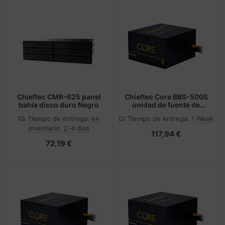
Chieftec CMR-625 panel
Chieftec Core BBS-500S
bahía disco duro Negro
unidad de fuente de
alimentación 500 W 24-
Tiempo de entrega:
en
Tiempo de entrega:
1 Week
pin ATX PS/2 Negro
inventario, 2-4 dias
117,94 €
72,19 €