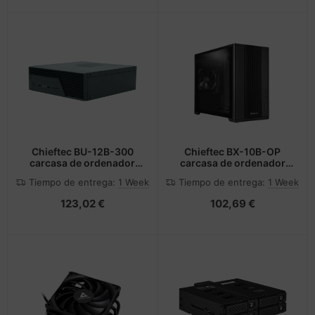
Chieftec BU-12B-300
Chieftec BX-10B-OP
carcasa de ordenador
carcasa de ordenador
Small Form Factor (SFF)
Torre Negro
Tiempo de entrega:
1 Week
Tiempo de entrega:
1 Week
Negro 300 W
123,02 €
102,69 €