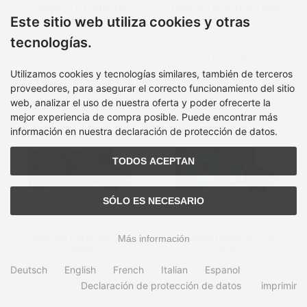
Chieftec HT-01B-OP
Chieftec HUNTER 2 Midi
carcasa de ordenador
Tower Negro
Este sitio web utiliza cookies y otras
Mini Tower Negro
Tiempo de entrega:
en
Tiempo de entrega:
1 Week
tecnologías.
inventario, 2-4 dias
110,82 €
56,93 €
Utilizamos cookies y tecnologías similares, también de terceros
proveedores, para asegurar el correcto funcionamiento del sitio
web, analizar el uso de nuestra oferta y poder ofrecerte la
mejor experiencia de compra posible. Puede encontrar más
información en nuestra declaración de protección de datos.
TODOS ACEPTAN
SÓLO ES NECESARIO
Chieftec ICEBERG 240
Chieftec ICEBERG 240
Más información
DARK
RGB
Tiempo de entrega:
en
Tiempo de entrega:
en
Deutsch
English
French
Italian
Espanol
inventario, 2-4 dias
inventario, 2-4 dias
Declaración de protección de datos
imprimir
77,27 €
70,14 €