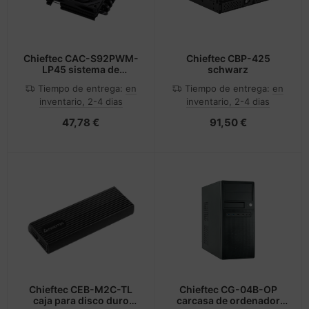
Chieftec CAC-S92PWM-
Chieftec CBP-425
LP45 sistema de
schwarz
refrigeración para
Tiempo de entrega:
en
Tiempo de entrega:
en
ordenador Carcasa del
inventario, 2-4 dias
inventario, 2-4 dias
ordenador Refrigerador
de aire 9,2 cm Negro
47,78 €
91,50 €
Chieftec CEB-M2C-TL
Chieftec CG-04B-OP
caja para disco duro
carcasa de ordenador