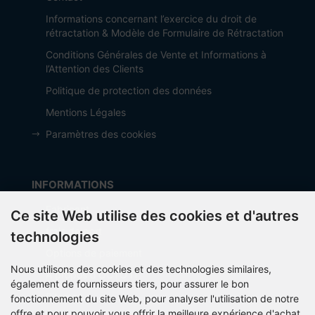
Informations concernant l’exercice du droit de
rétractation & Modèle de Formulaire de Rétractation
Conditions Générales de Vente et Informations à
l’Attention des Clients
Politique de protection des données
Mentions Légales
Paramètres des cookies
INFORMATIONS
Fabricant
Ce site Web utilise des cookies et d'autres
frais de port
technologies
Options de paiement
Nous utilisons des cookies et des technologies similaires,
À propos d’OCTO IT
également de fournisseurs tiers, pour assurer le bon
Sitemap
fonctionnement du site Web, pour analyser l'utilisation de notre
offre et pour pouvoir vous offrir la meilleure expérience d'achat