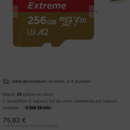
rtables
veloppe
nstige Netzwerkgeräte
pier, feuilles, étiquettes
sche Tinten Minen
cessoires pour vidéoprojecteurs
acière
bans
pareils portables et dispositifs de
ufwerke CD/DVD/BluRay
vigation
dification d'accessoires
splay
tzteile
-Server
tzwerkadapter / Schnittstellen
oto & Vidéo
Délai de livraison:
en stock, 2-4 journées
ocesseur
ojecteurs
Dépot:
98
pièces en stock
L`expédition d`aujourd`hui de votre commande est toujours
D et disques durs
anner Zubehör
possible:
0 Std 39 min
behör Mainboards
cessoires d'affichage
75,62 €
TVA 20 % inclus Sans
frais de port