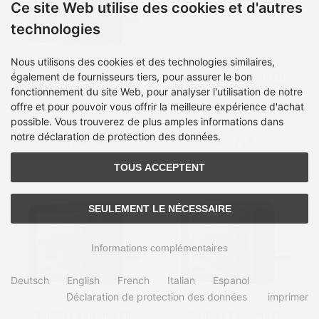
Ce site Web utilise des cookies et d'autres
technologies
Nous utilisons des cookies et des technologies similaires,
SanDisk Extreme Fit
SanDisk Extreme Fit
également de fournisseurs tiers, pour assurer le bon
USB-C Flash Drive USB -
USB-C Flash Drive USB -
fonctionnement du site Web, pour analyser l'utilisation de notre
USB-Stick - 128 GB
USB-Stick - 256 GB
offre et pour pouvoir vous offrir la meilleure expérience d'achat
Délai de livraison:
en stock,
Délai de livraison:
en stock,
2-4 journées
2-4 journées
possible. Vous trouverez de plus amples informations dans
notre déclaration de protection des données.
57,47 €
86,71 €
TOUS ACCEPTENT
SEULEMENT LE NÉCESSAIRE
Informations complémentaires
Deutsch
English
French
Italian
Espanol
Déclaration de protection des données
imprimer
SanDisk Extreme Fit
SanDisk Extreme Fit