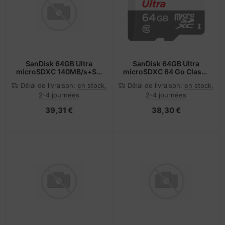
SanDisk 64GB Ultra
SanDisk 64GB Ultra
microSDXC 140MB/s+SD
microSDXC 64 Go Classe
Adapter - Extended
10
Délai de livraison:
en stock,
Délai de livraison:
en stock,
Capacity SD
2-4 journées
2-4 journées
(MicroSDHC)
39,31 €
38,30 €