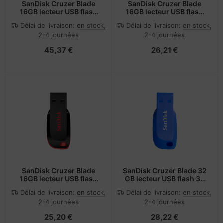
SanDisk Cruzer Blade
SanDisk Cruzer Blade
16GB lecteur USB flash
16GB lecteur USB flash
16 Go USB Type-A 2.0
16 Go USB Type-A 2.0
Délai de livraison:
en stock,
Délai de livraison:
en stock,
Bleu, Vert, Rose
Rose
2-4 journées
2-4 journées
45,37 €
26,21 €
SanDisk Cruzer Blade
SanDisk Cruzer Blade 32
16GB lecteur USB flash
GB lecteur USB flash 32
16 Go USB Type-A 2.0
Go USB Type-A 2.0 Bleu
Délai de livraison:
en stock,
Délai de livraison:
en stock,
Vert
2-4 journées
2-4 journées
25,20 €
28,22 €