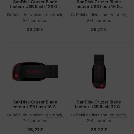
SanDisk Cruzer Blade
SanDisk Cruzer Blade
lecteur USB flash 128 Go
lecteur USB flash 16 Go
USB Type-A 2.0 Noir,
USB Type-A 2.0 Blanc
Délai de livraison:
en stock,
Délai de livraison:
en stock,
Rouge
2-4 journées
2-4 journées
33,26 €
26,21 €
SanDisk Cruzer Blade
SanDisk Cruzer Blade
lecteur USB flash 16 Go
lecteur USB flash 32 Go
USB Type-A 2.0 Noir,
USB Type-A 2.0 Noir,
Délai de livraison:
en stock,
Délai de livraison:
en stock,
Rouge
Rouge
2-4 journées
2-4 journées
26,21 €
28,22 €