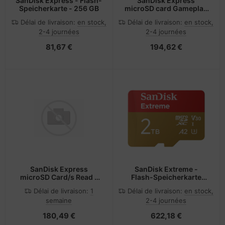
SanDisk Express - Flash-
SanDisk Express
Speicherkarte - 256 GB
microSD card Gameplay
- Micro SD
Délai de livraison:
en stock,
Délai de livraison:
en stock,
2-4 journées
2-4 journées
81,67 €
194,62 €
SanDisk Express
SanDisk Extreme -
microSD Card/s Read -
Flash-Speicherkarte
Micro SD
(microSDHC/SD-Adapter
Délai de livraison:
1
Délai de livraison:
en stock,
inbegriffen)
semaine
2-4 journées
180,49 €
622,18 €