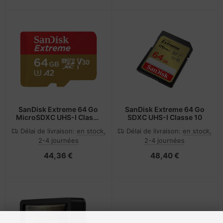
SanDisk Extreme 64 Go
SanDisk Extreme 64 Go
MicroSDXC UHS-I Classe
SDXC UHS-I Classe 10
10
Délai de livraison:
en stock,
Délai de livraison:
en stock,
2-4 journées
2-4 journées
44,36 €
48,40 €