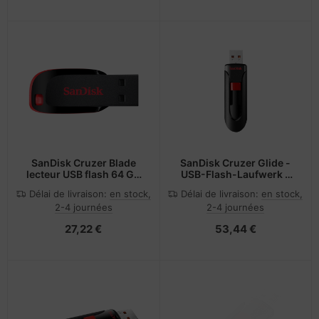
SanDisk Cruzer Blade
SanDisk Cruzer Glide -
lecteur USB flash 64 Go
USB-Flash-Laufwerk -
USB Type-A 2.0 Noir,
verschlüsselt - 32 GB -
Délai de livraison:
en stock,
Délai de livraison:
en stock,
Rouge
USB 2.0 (Packung mit 3)
2-4 journées
2-4 journées
27,22 €
53,44 €