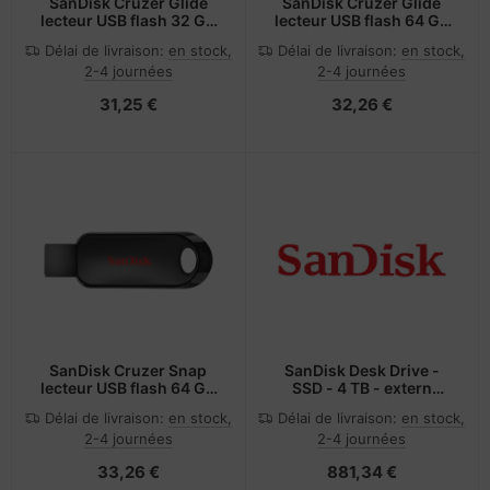
SanDisk Cruzer Glide
SanDisk Cruzer Glide
lecteur USB flash 32 Go
lecteur USB flash 64 Go
USB Type-A 2.0 Noir,
USB Type-A 2.0 Noir,
Délai de livraison:
en stock,
Délai de livraison:
en stock,
Rouge
Rouge
2-4 journées
2-4 journées
31,25 €
32,26 €
SanDisk Cruzer Snap
SanDisk Desk Drive -
lecteur USB flash 64 Go
SSD - 4 TB - extern
USB Type-A 2.0 Noir
(tragbar)
Délai de livraison:
en stock,
Délai de livraison:
en stock,
2-4 journées
2-4 journées
33,26 €
881,34 €