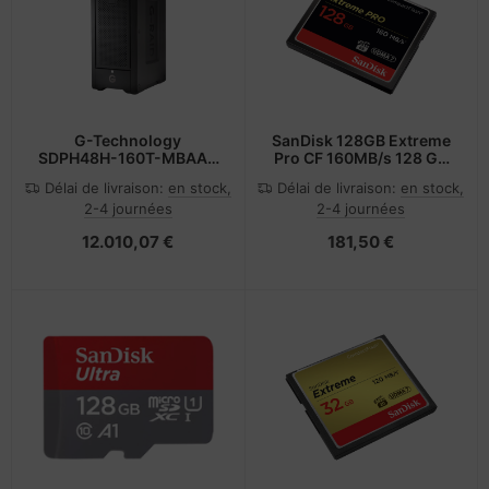
rtables
veloppe
nstige Netzwerkgeräte
pier, feuilles, étiquettes
otection d'écran
sche Tinten Minen
cessoires pour vidéoprojecteurs
acière
bans
cs
pareils portables et dispositifs de
ufwerke CD/DVD/BluRay
ebcams
vigation
G-Technology
SanDisk 128GB Extreme
SDPH48H-160T-MBAAB
Pro CF 160MB/s 128 Go
disque dur externe
CompactFlash
dification d'accessoires
behör CD-/DVD-Rohlinge
splay
Délai de livraison:
en stock,
Délai de livraison:
en stock,
160000 Go Noir
2-4 journées
2-4 journées
tzteile
behör divers
-Server
12.010,07 €
181,50 €
tzwerkadapter / Schnittstellen
oto & Vidéo
ocesseur
ojecteurs
D et disques durs
anner Zubehör
behör Mainboards
cessoires d'affichage