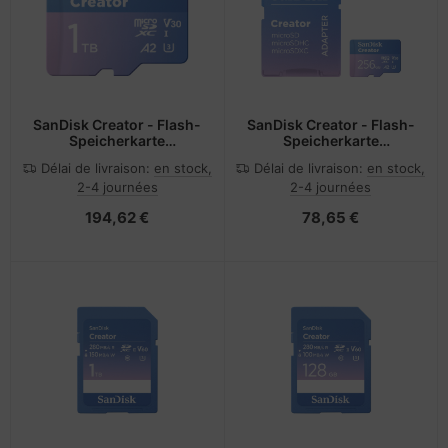
SanDisk Creator - Flash-
SanDisk Creator - Flash-
Speicherkarte
Speicherkarte
(microSDXC-an-SD-
(microSDXC-an-SD-
Délai de livraison:
en stock,
Délai de livraison:
en stock,
Adapter inbegriffen)
Adapter inbegriffen)
2-4 journées
2-4 journées
194,62 €
78,65 €