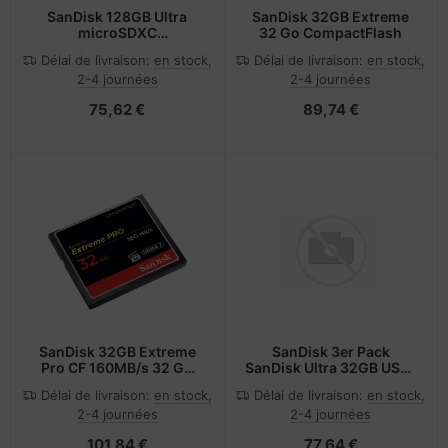
SanDisk 128GB Ultra
SanDisk 32GB Extreme
microSDXC
32 Go CompactFlash
140MBs+Adapt 2Pack -
Délai de livraison:
en stock,
Délai de livraison:
en stock,
Extended Capacity SD
2-4 journées
2-4 journées
(MicroSDHC)
75,62 €
89,74 €
SanDisk 32GB Extreme
SanDisk 3er Pack
Pro CF 160MB/s 32 Go
SanDisk Ultra 32GB USB-
CompactFlash
Stick, Typ-A 3.0 - Typ:
Délai de livraison:
en stock,
Délai de livraison:
en stock,
Slider
2-4 journées
2-4 journées
101,84 €
77,64 €