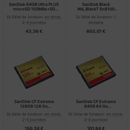
SanDisk 64GB Ultra PLUS
SanDisk Black
microSD 150MBs+SD
Wd_BlackT Sn8100
Adapt - 150MB/s
NvmeT Ssd Powered
Délai de livraison:
en stock,
Délai de livraison:
1
By[With
2-4 journées
semaine
43,36 €
603,01 €
SanDisk CF Extreme
SanDisk CF Extreme
128GB 128 Go
64GB 64 Go
CompactFlash
CompactFlash
Délai de livraison:
en stock,
Délai de livraison:
en stock,
2-4 journées
2-4 journées
150,24 €
101,84 €