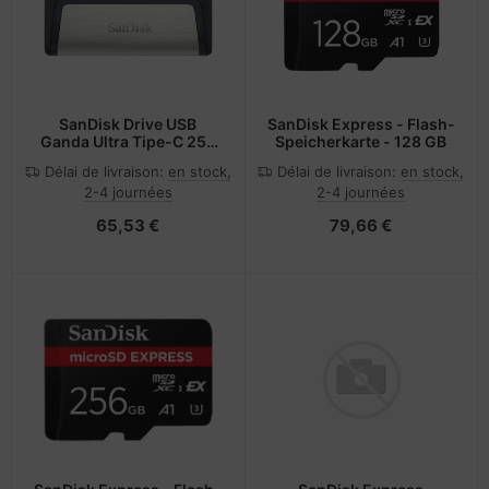
SanDisk Drive USB
SanDisk Express - Flash-
Ganda Ultra Tipe-C 256
Speicherkarte - 128 GB
GB lecteur USB flash 256
Délai de livraison:
en stock,
Délai de livraison:
en stock,
Go USB Type-A / USB
2-4 journées
2-4 journées
Type-C 3.2 Gen 1 (3.1
Gen 1) Gris, Argent
65,53 €
79,66 €