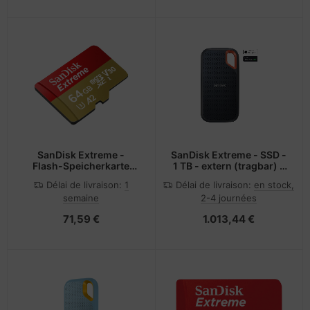
SanDisk Extreme -
SanDisk Extreme - SSD -
Flash-Speicherkarte
1 TB - extern (tragbar) -
(microSDXC-an-SD-
USB 3.2 Gen 2 (USB-C
Délai de livraison:
1
Délai de livraison:
en stock,
Adapter inbegriffen)
Steckverbinder)
semaine
2-4 journées
71,59 €
1.013,44 €