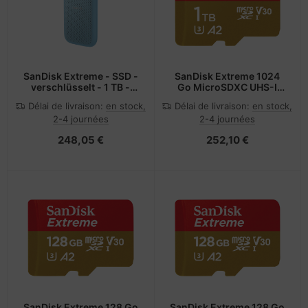
SanDisk Extreme - SSD -
SanDisk Extreme 1024
verschlüsselt - 1 TB -
Go MicroSDXC UHS-I
extern (tragbar)
Classe 3
Délai de livraison:
en stock,
Délai de livraison:
en stock,
2-4 journées
2-4 journées
248,05 €
252,10 €
SanDisk Extreme 128 Go
SanDisk Extreme 128 Go