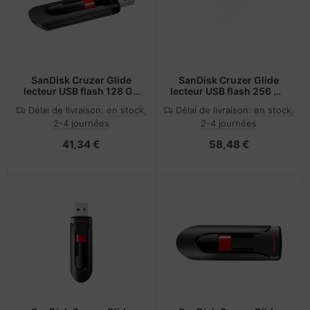
SanDisk Cruzer Glide
SanDisk Cruzer Glide
lecteur USB flash 128 Go
lecteur USB flash 256 Go
USB Type-A 2.0 Noir,
USB Type-A 2.0 Noir,
Délai de livraison:
en stock,
Délai de livraison:
en stock,
Rouge
Rouge
2-4 journées
2-4 journées
41,34 €
58,48 €