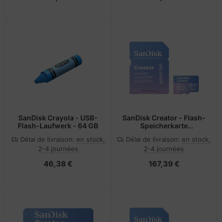
SanDisk Crayola - USB-
SanDisk Creator - Flash-
Flash-Laufwerk - 64 GB
Speicherkarte
(microSDXC-an-SD-
Délai de livraison:
en stock,
Délai de livraison:
en stock,
Adapter inbegriffen)
2-4 journées
2-4 journées
46,38 €
167,39 €