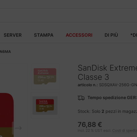
SERVER
STAMPA
ACCESSORI
DI PIÙ
*D
GN6MA
SanDisk Extrem
Classe 3
articolo n.:
SDSQXAV-256G-G
Tempo spedizione GER:
Stock: Solo
2
pezzi in magaz
76,88 €
incl. 22 % UST escl.
Costi di spedi