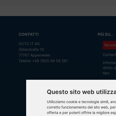
CONTATTI
PIÙ SU...
OCTO IT AG
Recede
Güterstraße 10
Contac
77767 Appenweier
Telefon +49 7805 99 56 281
Informaz
diritto
tipo
Condizi
informaz
Questo sito web utilizza
Informat
Regolam
Utilizziamo cookie e tecnologie simili, anch
dei dati
corretto funzionamento del sito web, per a
offerta e per poterti offrire la migliore es
Imprint