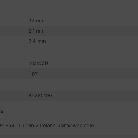
32 mm
2,1 mm
2,4 mm
microSD
1 pz
85235190
to
02 F540 Dublin 2 Ireland psirt@wdc.com