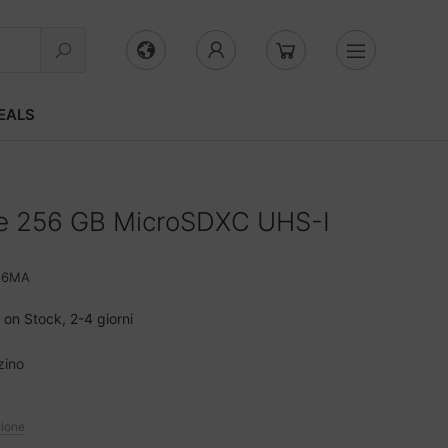
EALS
e 256 GB MicroSDXC UHS-I
N6MA
on Stock, 2-4 giorni
zino
zione