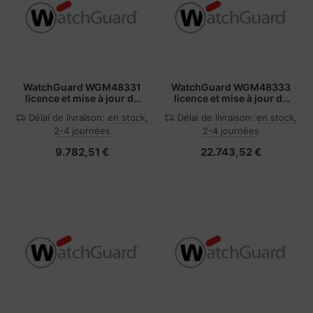
WatchGuard WGM48331
WatchGuard WGM48333
licence et mise à jour de
licence et mise à jour de
logiciel 1 licence(s) 1
logiciel 1 licence(s) 3
Délai de livraison:
en stock,
Délai de livraison:
en stock,
année(s)
année(s)
2-4 journées
2-4 journées
9.782,51 €
22.743,52 €