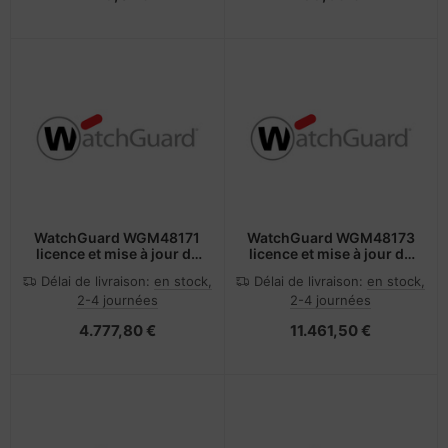
WatchGuard WGM48171
WatchGuard WGM48173
licence et mise à jour de
licence et mise à jour de
logiciel 1 licence(s) 1
logiciel 1 licence(s) 3
Délai de livraison:
en stock,
Délai de livraison:
en stock,
année(s)
année(s)
2-4 journées
2-4 journées
4.777,80 €
11.461,50 €