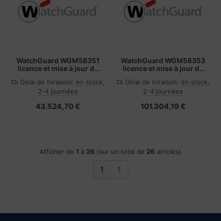
WatchGuard WGM58351
WatchGuard WGM58353
licence et mise à jour de
licence et mise à jour de
logiciel 1 licence(s) 1
logiciel 1 licence(s) 3
Délai de livraison:
en stock,
Délai de livraison:
en stock,
année(s)
année(s)
2-4 journées
2-4 journées
43.524,70 €
101.304,19 €
Afficher de
1
à
26
(sur un total de
26
articles)
1