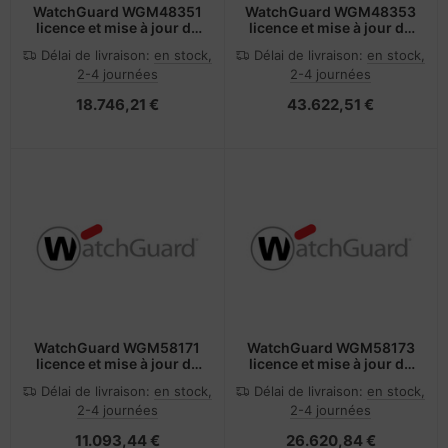
WatchGuard WGM48351
WatchGuard WGM48353
licence et mise à jour de
licence et mise à jour de
logiciel 1 licence(s) 1
logiciel 1 licence(s) 3
Délai de livraison:
en stock,
Délai de livraison:
en stock,
année(s)
année(s)
2-4 journées
2-4 journées
18.746,21 €
43.622,51 €
WatchGuard WGM58171
WatchGuard WGM58173
licence et mise à jour de
licence et mise à jour de
logiciel 1 licence(s) 1
logiciel 1 licence(s) 3
Délai de livraison:
en stock,
Délai de livraison:
en stock,
année(s)
année(s)
2-4 journées
2-4 journées
11.093,44 €
26.620,84 €