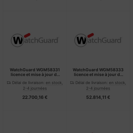
WatchGuard WGM58331
WatchGuard WGM58333
licence et mise à jour de
licence et mise à jour de
logiciel 1 licence(s) 1
logiciel 1 licence(s) 3
Délai de livraison:
en stock,
Délai de livraison:
en stock,
année(s)
année(s)
2-4 journées
2-4 journées
22.700,16 €
52.814,11 €