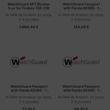
WatchGuard APT Blocker
WatchGuard Passport
5-yr for Firebox T45-CW
with Panda AD360 - 1
Year - 1 to 50 Users
Délai de livraison:
en stock,
Délai de livraison:
en stock,
2-4 journées
2-4 journées
1.494,44 €
124,02 €
WatchGuard Passport
WatchGuard Passport
with Panda AD360 - 1
with Panda AD360 - 1
Year - 1001 to 5000
Year - 101 to 250 Users
Délai de livraison:
en stock,
Délai de livraison:
en stock,
Users
2-4 journées
2-4 journées
73,61 €
99,82 €