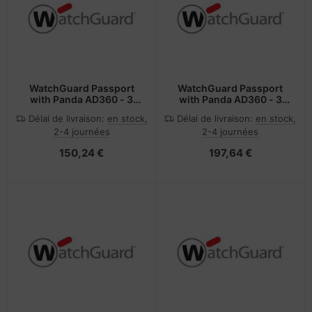
WatchGuard Passport
WatchGuard Passport
with Panda AD360 - 3
with Panda AD360 - 3
Year - 1001 to 5000
Year - 251 to 500 Users
Délai de livraison:
en stock,
Délai de livraison:
en stock,
Users
2-4 journées
2-4 journées
150,24 €
197,64 €