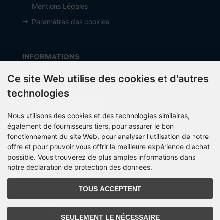
Mentions Légales
Paramètres des cookies
INFORMATIONS
Fabricant
Ce site Web utilise des cookies et d'autres
frais de port
technologies
Options de paiement
Nous utilisons des cookies et des technologies similaires,
À propos d’OCTO IT
également de fournisseurs tiers, pour assurer le bon
Sitemap
fonctionnement du site Web, pour analyser l'utilisation de notre
offre et pour pouvoir vous offrir la meilleure expérience d'achat
possible. Vous trouverez de plus amples informations dans
notre déclaration de protection des données.
PARTNER
TOUS ACCEPTENT
SEULEMENT LE NÉCESSAIRE