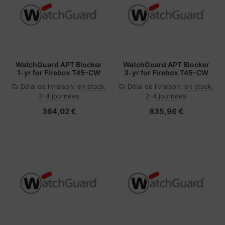
rtables
veloppe
nstige Netzwerkgeräte
pier, feuilles, étiquettes
otection d'écran
sche Tinten Minen
cessoires pour vidéoprojecteurs
acière
bans
cs
pareils portables et dispositifs de
ufwerke CD/DVD/BluRay
ebcams
vigation
WatchGuard APT Blocker
WatchGuard APT Blocker
1-yr for Firebox T45-CW
3-yr for Firebox T45-CW
dification d'accessoires
behör CD-/DVD-Rohlinge
splay
Délai de livraison:
en stock,
Délai de livraison:
en stock,
2-4 journées
2-4 journées
tzteile
behör divers
-Server
364,02 €
835,96 €
tzwerkadapter / Schnittstellen
oto & Vidéo
ocesseur
ojecteurs
D et disques durs
anner Zubehör
behör Mainboards
cessoires d'affichage