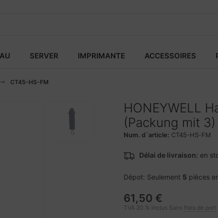
EAU
SERVER
IMPRIMANTE
ACCESSOIRES
CT45-HS-FM
HONEYWELL Hand
(Packung mit 3)
Num. d`article:
CT45-HS-FM
Délai de livraison:
en st
Dépot: Seulement
5
pièces e
61,50 €
TVA 20 % inclus Sans
frais de port