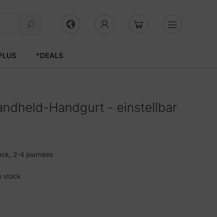
PLUS
*DEALS
held-Handgurt - einstellbar
ock, 2-4 journées
n stock