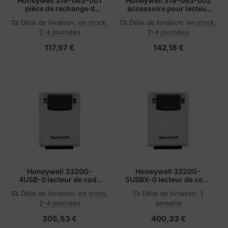
Honeywell 318-063-001
Honeywell 318-063-002
pièce de rechange d
accessoire pour lecteur
ordinateur portable
de code barres Batterie
Délai de livraison:
en stock,
Délai de livraison:
en stock,
Batterie
2-4 journées
2-4 journées
117,97 €
142,18 €
Honeywell 3320G-
Honeywell 3320G-
4USB-0 lecteur de code
5USBX-0 lecteur de code
barres Lecteur de code
barres Lecteur de code
Délai de livraison:
en stock,
Délai de livraison:
1
barre fixe 1D/2D Diode
barre fixe 1D/2D Diode
2-4 journées
semaine
photo Ivoire
photo Ivoire
305,53 €
400,33 €