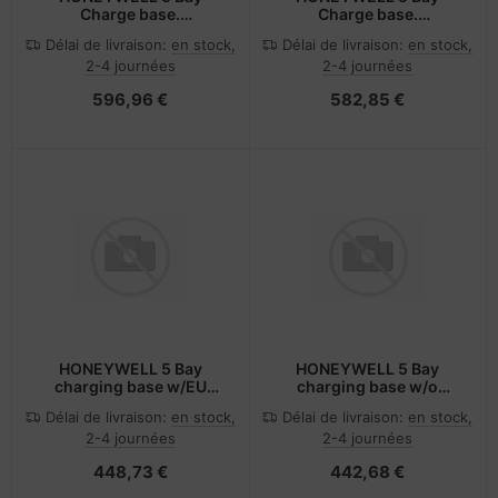
Charge base.
Charge base.
F/recharging up to 4
F/recharging up to 4
Délai de livraison:
en stock,
Délai de livraison:
en stock,
2-4 journées
2-4 journées
596,96 €
582,85 €
HONEYWELL 5 Bay
HONEYWELL 5 Bay
charging base w/EU
charging base w/o
power code. F
power code. F/r
Délai de livraison:
en stock,
Délai de livraison:
en stock,
2-4 journées
2-4 journées
448,73 €
442,68 €