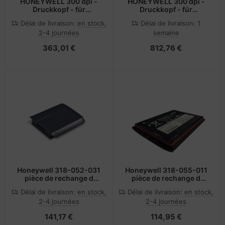
HONEYWELL 300 dpi -
HONEYWELL 300 dpi -
Druckkopf - für
Druckkopf - für
Honeywell PD45S
Honeywell PX940A
Délai de livraison:
en stock,
Délai de livraison:
1
2-4 journées
semaine
363,01 €
812,76 €
Honeywell 318-052-031
Honeywell 318-055-011
pièce de rechange d
pièce de rechange d
ordinateur portable
ordinateur portable
Délai de livraison:
en stock,
Délai de livraison:
en stock,
Batterie
Batterie
2-4 journées
2-4 journées
141,17 €
114,95 €