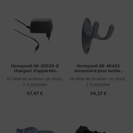
Honeywell 46-00526-6
Honeywell 46-46433
chargeur d'appareils
accessoire pour lecteur
mobiles Lecteur de code
de code barres
Délai de livraison:
en stock,
Délai de livraison:
en stock,
barre Noir
2-4 journées
2-4 journées
57,47 €
34,27 €