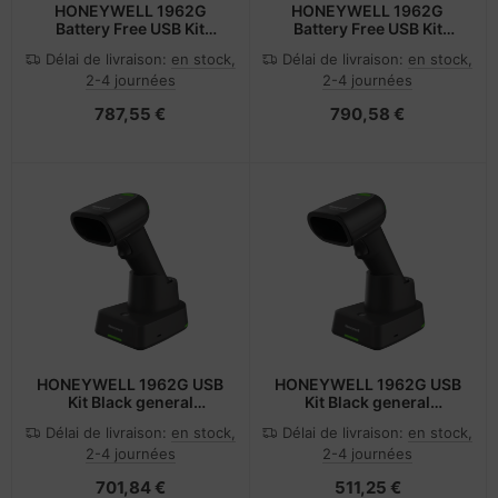
HONEYWELL 1962G
HONEYWELL 1962G
Battery Free USB Kit
Battery Free USB Kit
Black general purpose
Black general purpose
Délai de livraison:
en stock,
Délai de livraison:
en stock,
housing SR Focus Type A
housing SR Focus Type A
2-4 journées
2-4 journées
2.7M
2.7M
787,55 €
790,58 €
HONEYWELL 1962G USB
HONEYWELL 1962G USB
Kit Black general
Kit Black general
purpose housing HD
purpose housing SR
Délai de livraison:
en stock,
Délai de livraison:
en stock,
Focus Type A 2.7M
Focus Type A 2.7M
2-4 journées
2-4 journées
straight
straight
701,84 €
511,25 €