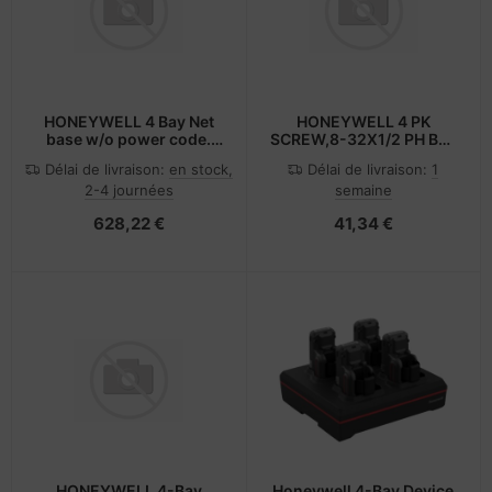
HONEYWELL 4 Bay Net
HONEYWELL 4 PK
base w/o power code.
SCREW,8-32X1/2 PH BLK
F/Ethern
w/Nylon,
Délai de livraison:
en stock,
Délai de livraison:
1
CT50/CT60/CT40
2-4 journées
semaine
628,22 €
41,34 €
HONEYWELL 4-Bay
Honeywell 4-Bay Device