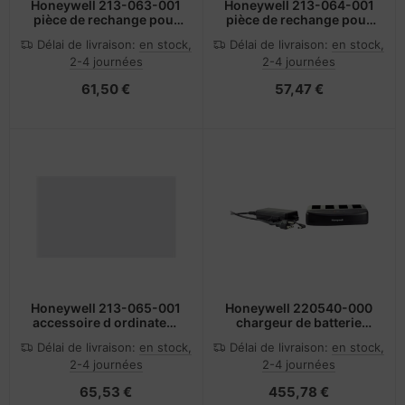
Honeywell 213-063-001
Honeywell 213-064-001
pièce de rechange pour
pièce de rechange pour
équipement
équipement
Délai de livraison:
en stock,
Délai de livraison:
en stock,
d'impression 1 pièce(s)
d'impression 1 pièce(s)
2-4 journées
2-4 journées
61,50 €
57,47 €
Honeywell 213-065-001
Honeywell 220540-000
accessoire d ordinateur
chargeur de batterie
mobile portable
Batterie d imprimante d
Délai de livraison:
en stock,
Délai de livraison:
en stock,
étiquette Secteur
2-4 journées
2-4 journées
65,53 €
455,78 €