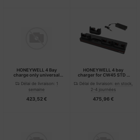
HONEYWELL 4 Bay
HONEYWELL 4 bay
charge only universal
charger for CW45 STD -
dock F/char - Ladegerät
PDA
Délai de livraison:
1
Délai de livraison:
en stock,
semaine
2-4 journées
423,52 €
475,96 €