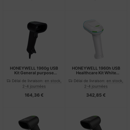
HONEYWELL 1960g USB
HONEYWELL 1960h USB
Kit General purpose
Healthcare Kit White
black housing SR Focus
Anti-Microbial housing
Délai de livraison:
en stock,
Délai de livraison:
en stock,
1D/2D PDF417 Type A 3m
HD focus 1D/2D PDF417
2-4 journées
2-4 journées
164,36 €
342,85 €