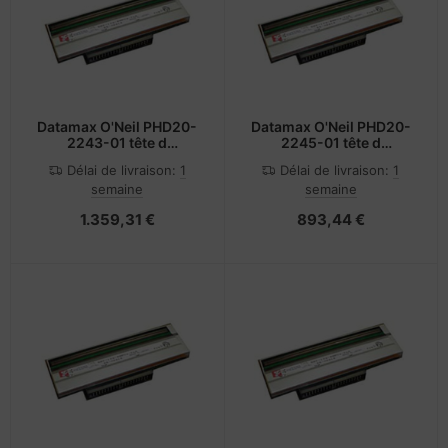
Datamax O'Neil PHD20-
Datamax O'Neil PHD20-
2243-01 tête d
2245-01 tête d
impression Transfert
impression Transfert
Délai de livraison:
1
Délai de livraison:
1
thermique
thermique
semaine
semaine
1.359,31 €
893,44 €