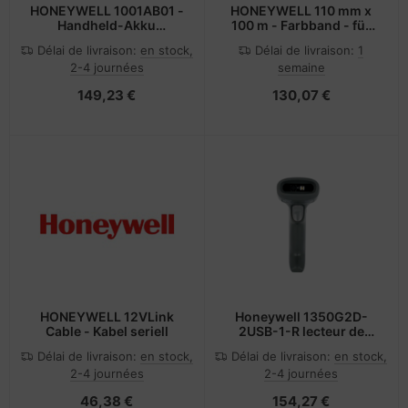
HONEYWELL 1001AB01 -
HONEYWELL 110 mm x
Handheld-Akku
100 m - Farbband - für
(Standard)
Intermec PC4B, PC4C
Délai de livraison:
en stock,
Délai de livraison:
1
2-4 journées
semaine
149,23 €
130,07 €
HONEYWELL 12VLink
Honeywell 1350G2D-
Cable - Kabel seriell
2USB-1-R lecteur de
code barres Lecteur de
Délai de livraison:
en stock,
Délai de livraison:
en stock,
code barre portable
2-4 journées
2-4 journées
1D/2D LED Noir
46,38 €
154,27 €