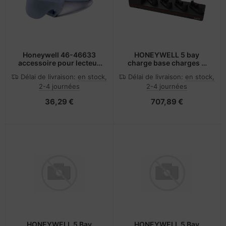
Honeywell 46-46633
HONEYWELL 5 bay
accessoire pour lecteur
charge base charges 4
de code barres
CW45 computers and
Délai de livraison:
en stock,
Délai de livraison:
en stock,
four batteries in the 5th
2-4 journées
2-4 journées
36,29 €
707,89 €
HONEYWELL 5 Bay
HONEYWELL 5 Bay