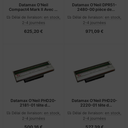
Datamax O'Neil
Datamax O'Neil DPR51-
Compact4 Mark II Avec fil
2480-00 pièce de
Thermique directe
rechange pour
Délai de livraison:
en stock,
Délai de livraison:
en stock,
Imprimante mobile
équipement
2-4 journées
2-4 journées
d'impression 1 pièce(s)
625,20 €
971,09 €
Datamax O'Neil PHD20-
Datamax O'Neil PHD20-
2181-01 tête d
2220-01 tête d
impression Thermique
impression Thermique
Délai de livraison:
en stock,
Délai de livraison:
en stock,
directe
directe
2-4 journées
2-4 journées
500,16 €
527,39 €