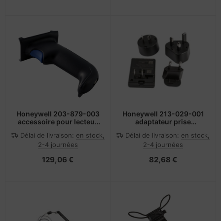
Honeywell 203-879-003
Honeywell 213-029-001
accessoire pour lecteur
adaptateur prise
de code barres
d'alimentation Universel
Délai de livraison:
en stock,
Délai de livraison:
en stock,
Noir
2-4 journées
2-4 journées
129,06 €
82,68 €