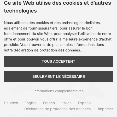
Ce site Web utilise des cookies et d'autres
technologies
Nous utilisons des cookies et des technologies similaires,
HONEYWELL 5 Bay Net
HONEYWELL 5 Bay Net
également de fournisseurs tiers, pour assurer le bon
base. F/Ethernet comms
base. F/Ethernet comms
fonctionnement du site Web, pour analyser l'utilisation de notre
and re
and re
offre et pour pouvoir vous offrir la meilleure expérience d'achat
Délai de livraison:
en stock,
Délai de livraison:
1
2-4 journées
semaine
possible. Vous trouverez de plus amples informations dans
notre déclaration de protection des données.
683,69 €
719,99 €
TOUS ACCEPTENT
SEULEMENT LE NÉCESSAIRE
Informations complémentaires
Deutsch
English
French
Italian
Espanol
Déclaration de protection des données
imprimer
Honeywell 50121667-
Honeywell 50129064-