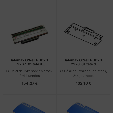
Datamax O'Neil PHD20-
Datamax O'Neil PHD20-
2267-01 tête d
2270-01 tête d
impression Transfert
impression Thermique
Délai de livraison:
en stock,
Délai de livraison:
en stock,
thermique
directe
2-4 journées
2-4 journées
154,27 €
132,10 €