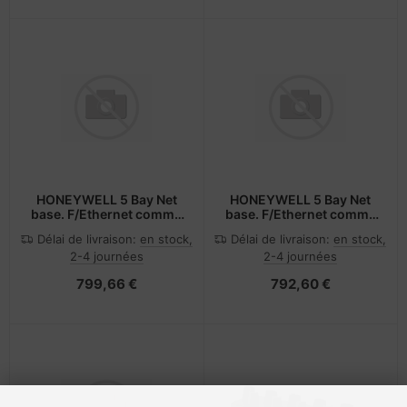
HONEYWELL 5 Bay Net
HONEYWELL 5 Bay Net
base. F/Ethernet comms
base. F/Ethernet comms
and re
and re
Délai de livraison:
en stock,
Délai de livraison:
en stock,
2-4 journées
2-4 journées
799,66 €
792,60 €