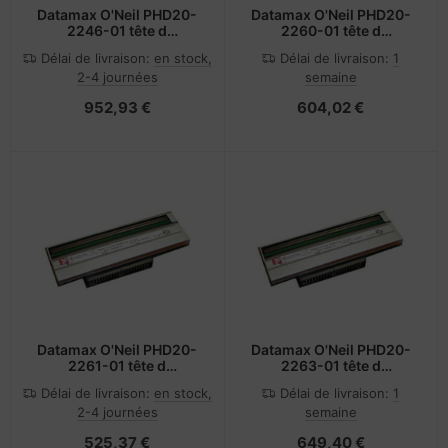
Datamax O'Neil PHD20-
Datamax O'Neil PHD20-
2246-01 tête d
2260-01 tête d
impression Thermique
impression Thermique
Délai de livraison:
en stock,
Délai de livraison:
1
directe
directe
2-4 journées
semaine
952,93 €
604,02 €
Datamax O'Neil PHD20-
Datamax O'Neil PHD20-
2261-01 tête d
2263-01 tête d
impression Transfert
impression Transfert
Délai de livraison:
en stock,
Délai de livraison:
1
thermique
thermique
2-4 journées
semaine
525,37 €
649,40 €