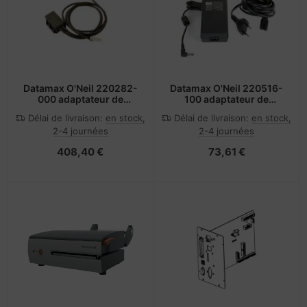
rtables
veloppe
nstige Netzwerkgeräte
pier, feuilles, étiquettes
otection d'écran
sche Tinten Minen
cessoires pour vidéoprojecteurs
acière
bans
cs
pareils portables et dispositifs de
ufwerke CD/DVD/BluRay
ebcams
vigation
Datamax O'Neil 220282-
Datamax O'Neil 220516-
000 adaptateur de
100 adaptateur de
puissance & onduleur
puissance & onduleur
dification d'accessoires
behör CD-/DVD-Rohlinge
splay
Délai de livraison:
en stock,
Délai de livraison:
en stock,
Intérieure Noir
Intérieure Noir
2-4 journées
2-4 journées
tzteile
behör divers
-Server
408,40 €
73,61 €
tzwerkadapter / Schnittstellen
oto & Vidéo
ocesseur
ojecteurs
D et disques durs
anner Zubehör
behör Mainboards
cessoires d'affichage