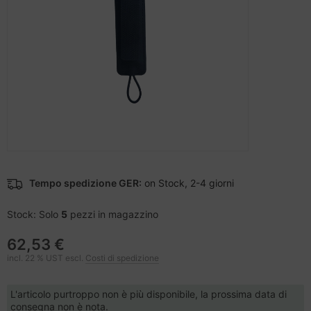
difica accessori
nstige Netzwerkgeräte
ampante per accessori
moria flash
sche Tinten Minen
tzteile
ner della stampante
otezione del display
tzwerkadapter / Schnittstellen
ebcams
ù fresco
behör CD-/DVD-Rohlinge
ocessore
behör divers
hede grafiche
Tempo spedizione GER:
on Stock, 2-4 giorni
hede madri
Stock: Solo
5
pezzi in magazzino
62,53 €
D e dischi rigidi
incl. 22 % UST escl.
Costi di spedizione
behör Mainboards
L'articolo purtroppo non è più disponibile, la prossima data di
consegna non è nota.