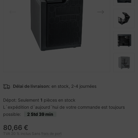
rtables
nstige Netzwerkgeräte
pier, feuilles, étiquettes
otection d'écran
sche Tinten Minen
cessoires pour vidéoprojecteurs
bans
cs
pareils portables et dispositifs de
ebcams
vigation
behör CD-/DVD-Rohlinge
splay
behör divers
-Server
oto & Vidéo
Délai de livraison:
en stock, 2-4 journées
ojecteurs
Dépot: Seulement
1
pièces en stock
L`expédition d`aujourd`hui de votre commande est toujours
anner Zubehör
possible:
2 Std 39 min
cessoires d'affichage
80,66 €
TVA 20 % inclus Sans
frais de port