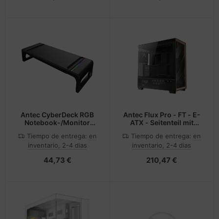
Antec CyberDeck RGB
Antec Flux Pro - FT - E-
Notebook-/Monitor
ATX - Seitenteil mit
ständer
Fenster (gehärtetes
Tiempo de entrega:
en
Tiempo de entrega:
en
Glas)
inventario, 2-4 dias
inventario, 2-4 dias
44,73 €
210,47 €