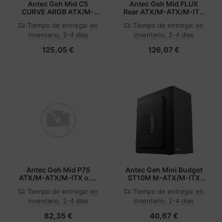
Antec Geh Mid C5
Antec Geh Mid FLUX
CURVE ARGB ATX/M-
Rear ATX/M-ATX/M-ITX
ATX/M-ITX o.N. BK retail
o.N. BK retail -
Tiempo de entrega:
en
Tiempo de entrega:
en
- Midi/Minitower
Midi/Minitower - ATX
inventario, 2-4 dias
inventario, 2-4 dias
125,05 €
126,07 €
Antec Geh Mid P7S
Antec Geh Mini Budget
ATX/M-ATX/M-ITX o.N.
ST10M M-ATX/M-ITX
SR retail
o.N. BK - Midi/Minitower
Tiempo de entrega:
en
Tiempo de entrega:
en
inventario, 2-4 dias
inventario, 2-4 dias
82,35 €
40,67 €