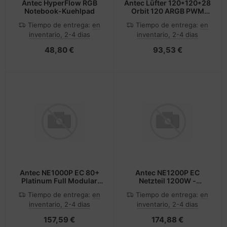
Antec HyperFlow RGB
Antec Lüfter 120*120*28
Notebook-Kuehlpad
Orbit 120 ARGB PWM
3Pack BK retail
Tiempo de entrega:
en
Tiempo de entrega:
en
inventario, 2-4 dias
inventario, 2-4 dias
48,80 €
93,53 €
Antec NE1000P EC 80+
Antec NE1200P EC
Platinum Full Modular
Netzteil 1200W -
ATX3.1 - PC-/Server
PC-/Server Netzteil
Tiempo de entrega:
en
Tiempo de entrega:
en
Netzteil
inventario, 2-4 dias
inventario, 2-4 dias
157,59 €
174,88 €