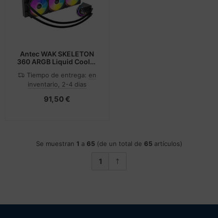
Antec WAK SKELETON
360 ARGB Liquid Cooler
All-in-One BK retail
Tiempo de entrega:
en
inventario, 2-4 dias
91,50 €
Se muestran
1
a
65
(de un total de
65
artículos)
1