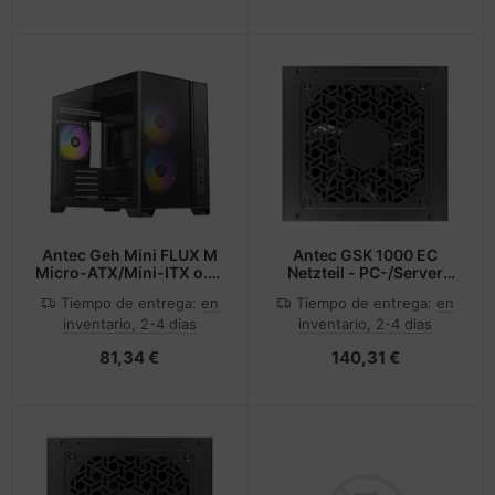
Antec Geh Mini FLUX M
Antec GSK 1000 EC
Micro-ATX/Mini-ITX o.N.
Netzteil - PC-/Server
BK retail -
Netzteil - 80 PLUS Gold
Tiempo de entrega:
en
Tiempo de entrega:
en
Midi/Minitower - ATX
inventario, 2-4 dias
inventario, 2-4 dias
81,34 €
140,31 €