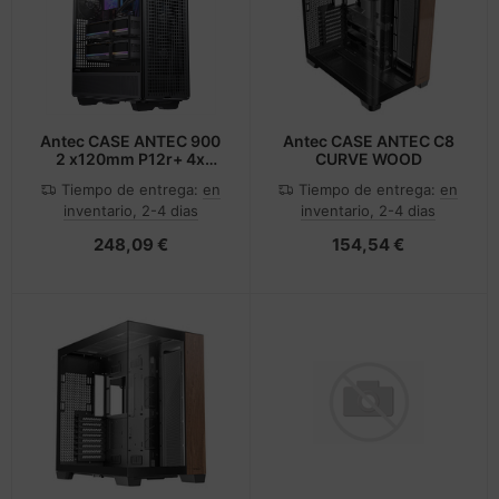
Antec CASE ANTEC 900
Antec CASE ANTEC C8
2 x120mm P12r+ 4x
CURVE WOOD
140mm tranquil FANS
Tiempo de entrega:
en
Tiempo de entrega:
en
Pre-ii - Gehäuse
inventario, 2-4 dias
inventario, 2-4 dias
248,09 €
154,54 €