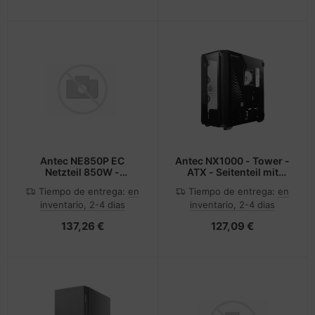
Antec NE850P EC
Antec NX1000 - Tower -
Netzteil 850W -
ATX - Seitenteil mit
PC-/Server Netzteil
Fenster (gehärtetes
Tiempo de entrega:
en
Tiempo de entrega:
en
Glas)
inventario, 2-4 dias
inventario, 2-4 dias
137,26 €
127,09 €