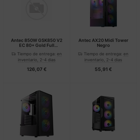
cesorios teléfonos móviles
andos
nstige Netzwerkgeräte
inter
moria flash
sche Tinten Minen
splay
dificación de accesorios
ner
otección de la pantalla
spositivos portátiles y de
tzteile
ebcams
Antec 850W GSK850 V2
Antec AX20 Midi Tower
EC 80+ Gold Full
Negro
vegación
Modular ATX3.1
tzwerkadapter / Schnittstellen
behör CD-/DVD-Rohlinge
Tiempo de entrega:
en
Tiempo de entrega:
en
inventario, 2-4 dias
inventario, 2-4 dias
tografía y vídeo
acas base
behör divers
126,07 €
55,91 €
-Server
ocesador
oyector
D y discos duros
anner Zubehör
rjetas gráficas
cesorios de exhibición
behör Mainboards