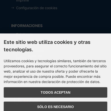
Imprimir
Configuración de cookies
INFORMACIONES
Fabricante
Este sitio web utiliza cookies y otras
Costos de envío
tecnologías.
Métodos de pago
Sobre OCTO IT
Utilizamos cookies y tecnologías similares, también de terceros
Mapa del sitio
proveedores, para asegurar el correcto funcionamiento del sitio
web, analizar el uso de nuestra oferta y poder ofrecerte la
mejor experiencia de compra posible. Puede encontrar más
información en nuestra declaración de protección de datos.
PARTNER
TODOS ACEPTAN
SÓLO ES NECESARIO