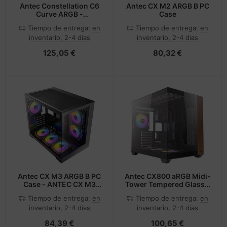
Antec Constellation C6
Antec CX M2 ARGB B PC
Curve ARGB -
Case
Midi/Minitower
Tiempo de entrega:
en
Tiempo de entrega:
en
inventario, 2-4 dias
inventario, 2-4 dias
125,05 €
80,32 €
Antec CX M3 ARGB B PC
Antec CX800 aRGB Midi-
Case - ANTEC CX M3
Tower Tempered Glass -
ARGB B PC Case - Mini-
wood
Tiempo de entrega:
en
Tiempo de entrega:
en
Tower microATX
inventario, 2-4 dias
inventario, 2-4 dias
84,39 €
100,65 €