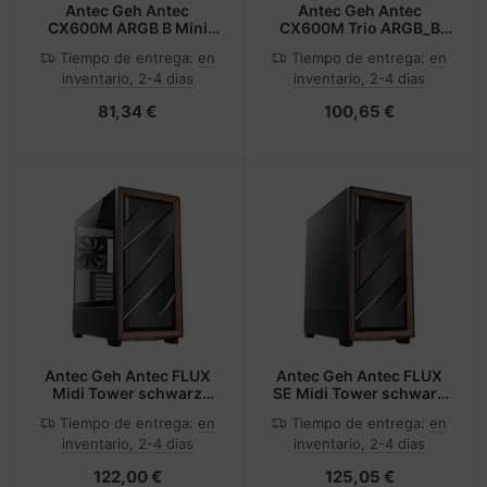
Antec Geh Antec
Antec Geh Antec
CX600M ARGB B Mini
CX600M Trio ARGB_B
Tower schwarz retail -
White Mini Tower weiß
Tiempo de entrega:
en
Tiempo de entrega:
en
Midi/Minitower - ATX
retail
inventario, 2-4 dias
inventario, 2-4 dias
81,34 €
100,65 €
Antec Geh Antec FLUX
Antec Geh Antec FLUX
Midi Tower schwarz
SE Midi Tower schwarz
retail
retail
Tiempo de entrega:
en
Tiempo de entrega:
en
inventario, 2-4 dias
inventario, 2-4 dias
122,00 €
125,05 €