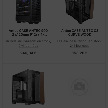
Antec CASE ANTEC 900
Antec CASE ANTEC C8
2 x120mm P12r+ 4x
CURVE WOOD
140mm tranquil FANS
Délai de livraison:
en stock,
Délai de livraison:
en stock,
Pre-ii - Gehäuse
2-4 journées
2-4 journées
246,04 €
153,26 €