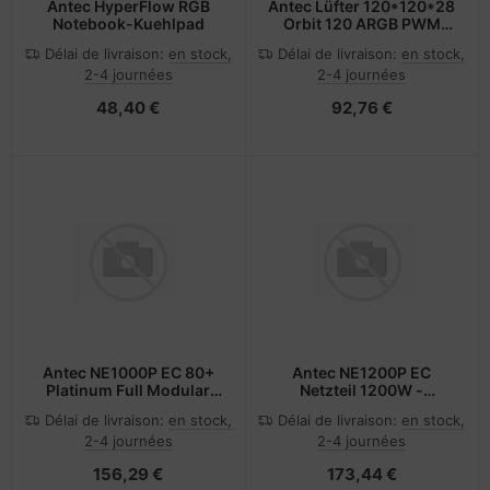
Antec HyperFlow RGB
Antec Lüfter 120*120*28
Notebook-Kuehlpad
Orbit 120 ARGB PWM
3Pack BK retail
Délai de livraison:
en stock,
Délai de livraison:
en stock,
2-4 journées
2-4 journées
48,40 €
92,76 €
Antec NE1000P EC 80+
Antec NE1200P EC
Platinum Full Modular
Netzteil 1200W -
ATX3.1 - PC-/Server
PC-/Server Netzteil
Délai de livraison:
en stock,
Délai de livraison:
en stock,
Netzteil
2-4 journées
2-4 journées
156,29 €
173,44 €