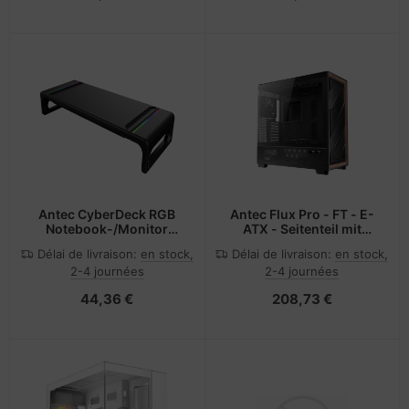
Antec CyberDeck RGB
Antec Flux Pro - FT - E-
Notebook-/Monitor
ATX - Seitenteil mit
ständer
Fenster (gehärtetes
Délai de livraison:
en stock,
Délai de livraison:
en stock,
Glas)
2-4 journées
2-4 journées
44,36 €
208,73 €