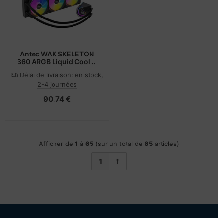
Antec WAK SKELETON
360 ARGB Liquid Cooler
All-in-One BK retail
Délai de livraison:
en stock,
2-4 journées
90,74 €
Afficher de
1
à
65
(sur un total de
65
articles)
1