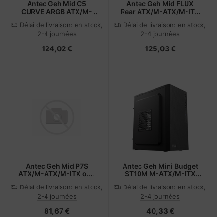
Antec Geh Mid C5
Antec Geh Mid FLUX
CURVE ARGB ATX/M-
Rear ATX/M-ATX/M-ITX
ATX/M-ITX o.N. BK retail
o.N. BK retail -
Délai de livraison:
en stock,
Délai de livraison:
en stock,
- Midi/Minitower
Midi/Minitower - ATX
2-4 journées
2-4 journées
124,02 €
125,03 €
Antec Geh Mid P7S
Antec Geh Mini Budget
ATX/M-ATX/M-ITX o.N.
ST10M M-ATX/M-ITX
SR retail
o.N. BK - Midi/Minitower
Délai de livraison:
en stock,
Délai de livraison:
en stock,
2-4 journées
2-4 journées
81,67 €
40,33 €