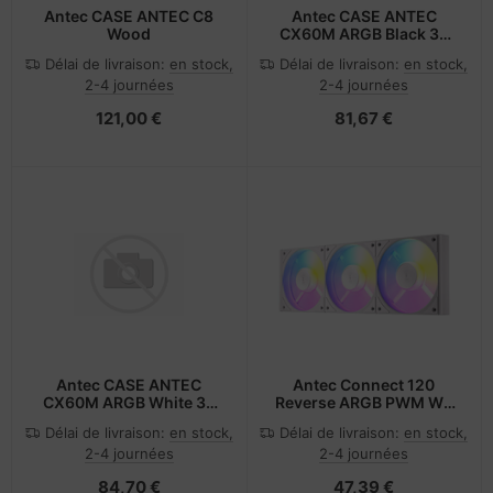
Antec CASE ANTEC C8
Antec CASE ANTEC
Wood
CX60M ARGB Black 3x
120mm fans included
Délai de livraison:
en stock,
Délai de livraison:
en stock,
2-4 journées
2-4 journées
121,00 €
81,67 €
Antec CASE ANTEC
Antec Connect 120
CX60M ARGB White 3x
Reverse ARGB PWM Wit
120mm fans included
set van 3
Délai de livraison:
en stock,
Délai de livraison:
en stock,
2-4 journées
2-4 journées
84,70 €
47,39 €