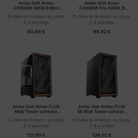
Antec Geh Antec
Antec Geh Antec
CX600M ARGB B Mini
CX600M Trio ARGB_B
Tower schwarz retail -
White Mini Tower weiß
Délai de livraison:
en stock,
Délai de livraison:
en stock,
Midi/Minitower - ATX
retail
2-4 journées
2-4 journées
80,66 €
99,82 €
Antec Geh Antec FLUX
Antec Geh Antec FLUX
Midi Tower schwarz
SE Midi Tower schwarz
retail
retail
Délai de livraison:
en stock,
Délai de livraison:
en stock,
2-4 journées
2-4 journées
121,00 €
124,02 €