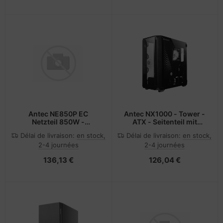
Antec NE850P EC
Antec NX1000 - Tower -
Netzteil 850W -
ATX - Seitenteil mit
PC-/Server Netzteil
Fenster (gehärtetes
Délai de livraison:
en stock,
Délai de livraison:
en stock,
Glas)
2-4 journées
2-4 journées
136,13 €
126,04 €