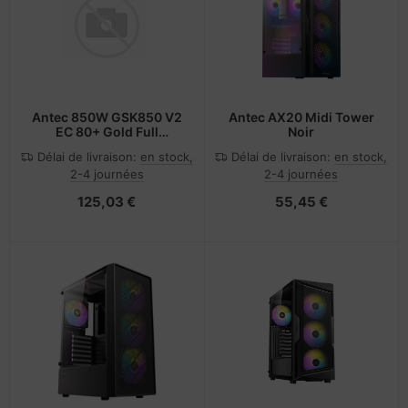
rtables
veloppe
nstige Netzwerkgeräte
pier, feuilles, étiquettes
otection d'écran
sche Tinten Minen
cessoires pour vidéoprojecteurs
acière
bans
cs
pareils portables et dispositifs de
ufwerke CD/DVD/BluRay
ebcams
vigation
Antec 850W GSK850 V2
Antec AX20 Midi Tower
EC 80+ Gold Full
Noir
Modular ATX3.1
dification d'accessoires
behör CD-/DVD-Rohlinge
splay
Délai de livraison:
en stock,
Délai de livraison:
en stock,
2-4 journées
2-4 journées
tzteile
behör divers
-Server
125,03 €
55,45 €
tzwerkadapter / Schnittstellen
oto & Vidéo
ocesseur
ojecteurs
D et disques durs
anner Zubehör
behör Mainboards
cessoires d'affichage