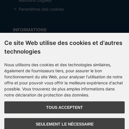
Mentions Légales
Paramètres des cookies
INFORMATIONS
Fabricant
Ce site Web utilise des cookies et d'autres
frais de port
technologies
Options de paiement
Nous utilisons des cookies et des technologies similaires,
À propos d’OCTO IT
également de fournisseurs tiers, pour assurer le bon
Sitemap
fonctionnement du site Web, pour analyser l'utilisation de notre
offre et pour pouvoir vous offrir la meilleure expérience d'achat
possible. Vous trouverez de plus amples informations dans
notre déclaration de protection des données.
PARTNER
TOUS ACCEPTENT
SEULEMENT LE NÉCESSAIRE