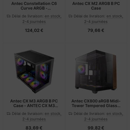
Antec Constellation C6
Antec CX M2 ARGB B PC
Curve ARGB -
Case
Midi/Minitower
Délai de livraison:
en stock,
Délai de livraison:
en stock,
2-4 journées
2-4 journées
124,02 €
79,66 €
Antec CX M3 ARGB B PC
Antec CX800 aRGB Midi-
Case - ANTEC CX M3
Tower Tempered Glass -
ARGB B PC Case - Mini-
wood
Délai de livraison:
en stock,
Délai de livraison:
en stock,
Tower microATX
2-4 journées
2-4 journées
83,69 €
99,82 €