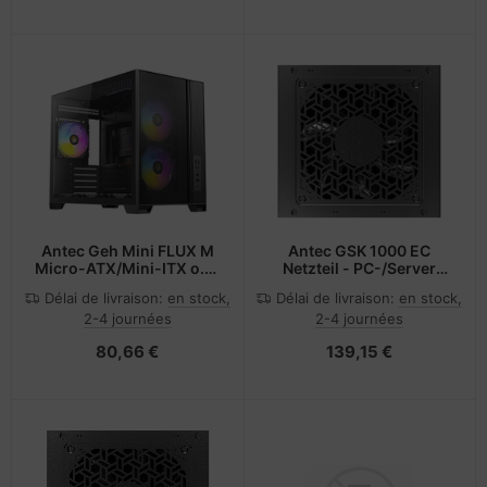
Antec Geh Mini FLUX M
Antec GSK 1000 EC
Micro-ATX/Mini-ITX o.N.
Netzteil - PC-/Server
BK retail -
Netzteil - 80 PLUS Gold
Délai de livraison:
en stock,
Délai de livraison:
en stock,
Midi/Minitower - ATX
2-4 journées
2-4 journées
80,66 €
139,15 €