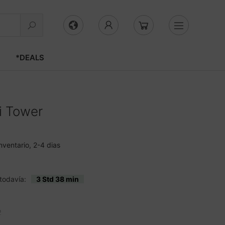
*DEALS
i Tower
nventario, 2-4 dias
todavía:
3 Std 38 min
o