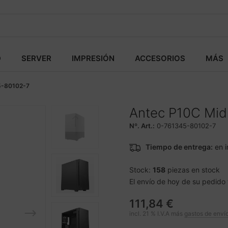
D
SERVER
IMPRESIÓN
ACCESORIOS
MÁS
5-80102-7
Antec P10C Mid
Nº. Art.:
0-761345-80102-7
Tiempo de entrega:
en i
Stock:
158
piezas en stock
El envío de hoy de su pedido 
111,84 €
incl. 21 % I.V.A más
gastos de enví