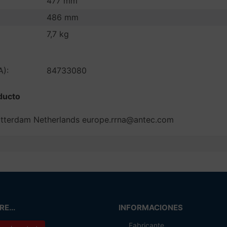
477 mm
486 mm
7,7 kg
A):
84733080
ducto
otterdam Netherlands europe.rrna@antec.com
E...
INFORMACIONES
Fabricante