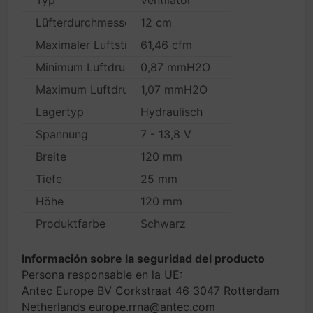
Typ
Ventilator
Lüfterdurchmesser
12 cm
Maximaler Luftstrom
61,46 cfm
Minimum Luftdruck
0,87 mmH2O
Maximum Luftdruck
1,07 mmH2O
Lagertyp
Hydraulisch
Spannung
7 - 13,8 V
Breite
120 mm
Tiefe
25 mm
Höhe
120 mm
Produktfarbe
Schwarz
Información sobre la seguridad del producto
Persona responsable en la UE:
Antec Europe BV Corkstraat 46 3047 Rotterdam
Netherlands europe.rrna@antec.com