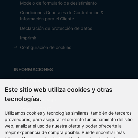
Modelo de formulario de desistimiento
Condiciones Generales de Contratación &
Información para el Cliente
Declaración de protección de datos
Imprimir
Configuración de cookies
INFORMACIONES
Fabricante
Este sitio web utiliza cookies y otras
Costos de envío
tecnologías.
Métodos de pago
Sobre OCTO IT
Utilizamos cookies y tecnologías similares, también de terceros
Mapa del sitio
proveedores, para asegurar el correcto funcionamiento del sitio
web, analizar el uso de nuestra oferta y poder ofrecerte la
mejor experiencia de compra posible. Puede encontrar más