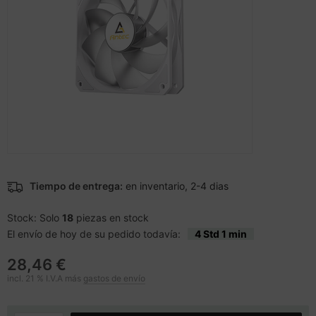
cesorios teléfonos móviles
nstige Netzwerkgeräte
inter
moria flash
sche Tinten Minen
splay
ner
otección de la pantalla
spositivos portátiles y de
ebcams
vegación
behör CD-/DVD-Rohlinge
tografía y vídeo
behör divers
-Server
Tiempo de entrega:
en inventario, 2-4 dias
oyector
Stock: Solo
18
piezas en stock
anner Zubehör
El envío de hoy de su pedido todavía:
4 Std 1 min
28,46 €
cesorios de exhibición
incl. 21 % I.V.A más
gastos de envío