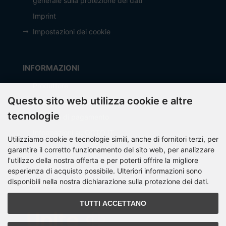
generale sulla protezione dei dati
Imprint
Impostazioni dei cookie
INFORMAZIONI
Produttore
Questo sito web utilizza cookie e altre
Spese di spedizione
tecnologie
Modalità di pagamento
Informazioni su OCTO IT
Utilizziamo cookie e tecnologie simili, anche di fornitori terzi, per
Sitemap
garantire il corretto funzionamento del sito web, per analizzare
l'utilizzo della nostra offerta e per poterti offrire la migliore
esperienza di acquisto possibile. Ulteriori informazioni sono
disponibili nella nostra dichiarazione sulla protezione dei dati.
PARTNER
TUTTI ACCETTANO