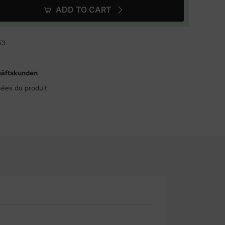
ADD TO CART
53
häftskunden
nées du produit