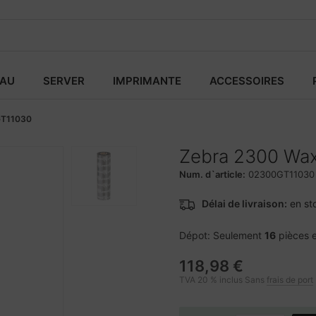
EAU
SERVER
IMPRIMANTE
ACCESSOIRES
T11030
Zebra 2300 Wax
Num. d`article:
02300GT11030
Délai de livraison:
en st
Dépot: Seulement
16
pièces 
118,98 €
TVA 20 % inclus Sans
frais de port