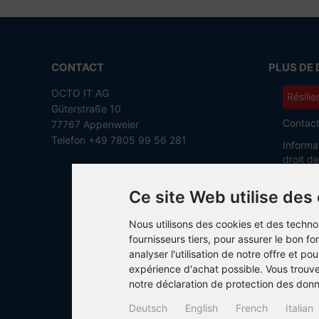
CONTACT
PLUS DE 
OCTO IT AG
Résilie
Güterstraße 10
Contac
77767 Appenweier
Telefon +49 7805 99 56 281
Informa
droit d
Formula
Ce site Web utilise des
Conditi
Informat
Nous utilisons des cookies et des techno
Politiq
fournisseurs tiers, pour assurer le bon 
analyser l'utilisation de notre offre et pou
Mention
expérience d'achat possible. Vous trouv
Paramèt
notre déclaration de protection des don
Deutsch
English
French
Italian