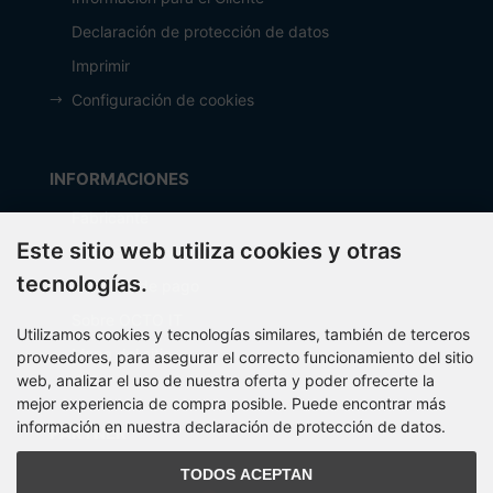
Declaración de protección de datos
Imprimir
Configuración de cookies
INFORMACIONES
Fabricante
Este sitio web utiliza cookies y otras
Costos de envío
tecnologías.
Métodos de pago
Sobre OCTO IT
Utilizamos cookies y tecnologías similares, también de terceros
Mapa del sitio
proveedores, para asegurar el correcto funcionamiento del sitio
web, analizar el uso de nuestra oferta y poder ofrecerte la
mejor experiencia de compra posible. Puede encontrar más
información en nuestra declaración de protección de datos.
PARTNER
TODOS ACEPTAN