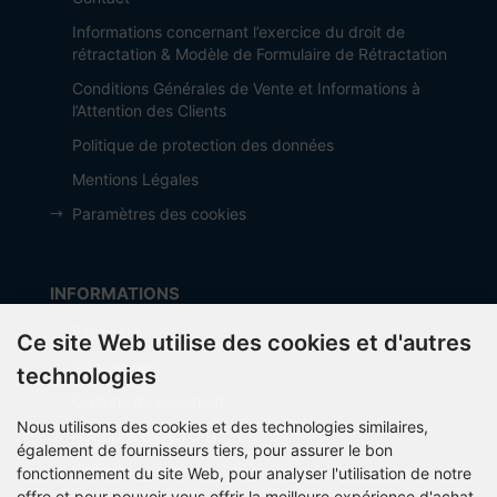
Informations concernant l’exercice du droit de
rétractation & Modèle de Formulaire de Rétractation
Conditions Générales de Vente et Informations à
l’Attention des Clients
Politique de protection des données
Mentions Légales
Paramètres des cookies
INFORMATIONS
Fabricant
Ce site Web utilise des cookies et d'autres
frais de port
technologies
Options de paiement
Nous utilisons des cookies et des technologies similaires,
À propos d’OCTO IT
également de fournisseurs tiers, pour assurer le bon
Sitemap
fonctionnement du site Web, pour analyser l'utilisation de notre
offre et pour pouvoir vous offrir la meilleure expérience d'achat