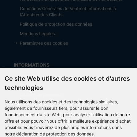
Conditions Générales de Vente et Informations à
l’Attention des Clients
Politique de protection des données
Mentions Légales
Paramètres des cookies
INFORMATIONS
Fabricant
Ce site Web utilise des cookies et d'autres
frais de port
technologies
Options de paiement
Nous utilisons des cookies et des technologies similaires,
À propos d’OCTO IT
également de fournisseurs tiers, pour assurer le bon
Sitemap
fonctionnement du site Web, pour analyser l'utilisation de notre
offre et pour pouvoir vous offrir la meilleure expérience d'achat
possible. Vous trouverez de plus amples informations dans
notre déclaration de protection des données.
PARTNER