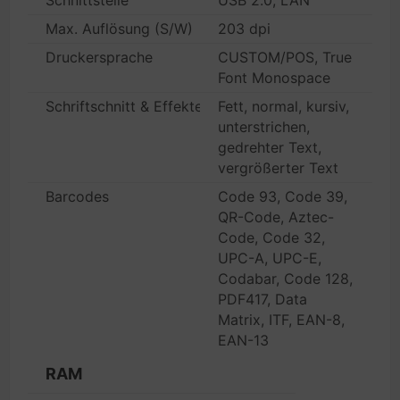
Schnittstelle
USB 2.0, LAN
Max. Auflösung (S/W)
203 dpi
Druckersprache
CUSTOM/POS, True
Font Monospace
Schriftschnitt & Effekte
Fett, normal, kursiv,
unterstrichen,
gedrehter Text,
vergrößerter Text
Barcodes
Code 93, Code 39,
QR-Code, Aztec-
Code, Code 32,
UPC-A, UPC-E,
Codabar, Code 128,
PDF417, Data
Matrix, ITF, EAN-8,
EAN-13
RAM