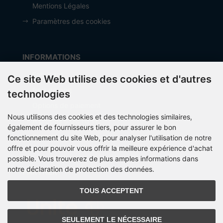
Mentions Légales
Paramètres des cookies
INFORMATIONS
Fabricant
Ce site Web utilise des cookies et d'autres
frais de port
technologies
Options de paiement
Nous utilisons des cookies et des technologies similaires,
À propos d’OCTO IT
également de fournisseurs tiers, pour assurer le bon
Sitemap
fonctionnement du site Web, pour analyser l'utilisation de notre
offre et pour pouvoir vous offrir la meilleure expérience d'achat
possible. Vous trouverez de plus amples informations dans
notre déclaration de protection des données.
PARTNER
TOUS ACCEPTENT
SEULEMENT LE NÉCESSAIRE