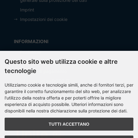
generale sulla protezione dei dati
Imprint
Impostazioni dei cookie
INFORMAZIONI
Produttore
Questo sito web utilizza cookie e altre
Spese di spedizione
tecnologie
Modalità di pagamento
Informazioni su OCTO IT
Utilizziamo cookie e tecnologie simili, anche di fornitori terzi, per
Sitemap
garantire il corretto funzionamento del sito web, per analizzare
l'utilizzo della nostra offerta e per poterti offrire la migliore
esperienza di acquisto possibile. Ulteriori informazioni sono
disponibili nella nostra dichiarazione sulla protezione dei dati.
PARTNER
TUTTI ACCETTANO