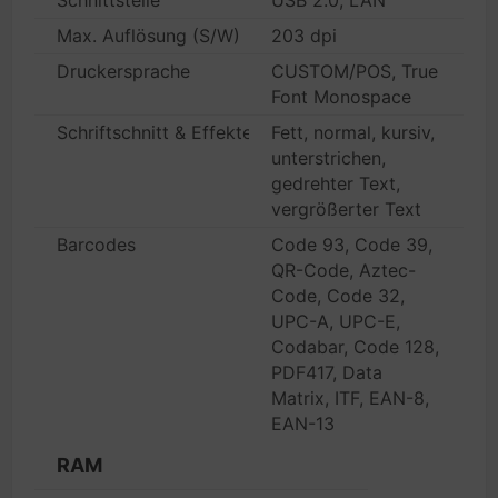
Schnittstelle
USB 2.0, LAN
Max. Auflösung (S/W)
203 dpi
Druckersprache
CUSTOM/POS, True
Font Monospace
Schriftschnitt & Effekte
Fett, normal, kursiv,
unterstrichen,
gedrehter Text,
vergrößerter Text
Barcodes
Code 93, Code 39,
QR-Code, Aztec-
Code, Code 32,
UPC-A, UPC-E,
Codabar, Code 128,
PDF417, Data
Matrix, ITF, EAN-8,
EAN-13
RAM