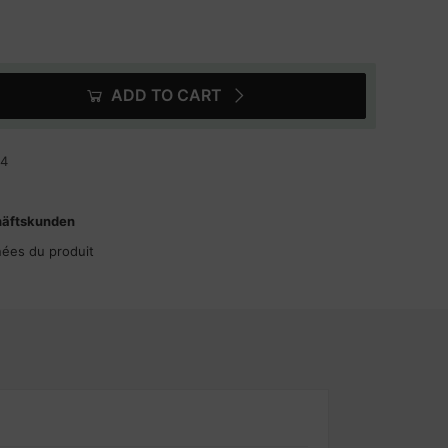
ADD TO CART
54
häftskunden
nées du produit