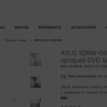
EAU
SERVER
IMPRIMANTE
ACCESSOIRES
BluRay-Combo
90DD0112-M29000
ASUS SDRW-08U
optiques DVD Su
Num. d`article:
90DD0112-M29
Délai de livraison:
en st
Dépot: Seulement
1
pièces en
L`expédition d`aujourd`hui d
min