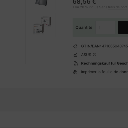
68,56 €
TVA 20 % inclus Sans
frais de port
Quantité
GTIN/EAN:
47166594074
ASUS
Rechnungskauf für Gesc
Imprimer la feuille de don