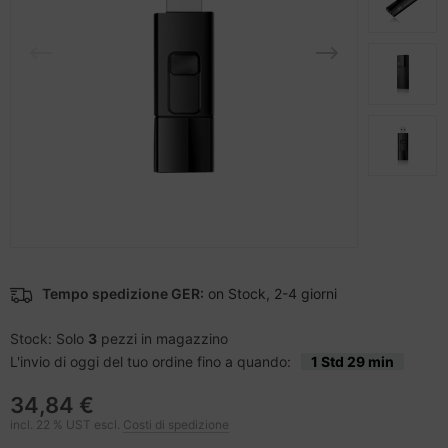
cessori per telefoni cellulari
difica accessori
nstige Netzwerkgeräte
ampante per accessori
sche Tinten Minen
splay
tzteile
ner della stampante
spositivi portatili e di navigazione
tzwerkadapter / Schnittstellen
to e video
ù fresco
-Server
ocessore
oiettore
hede grafiche
Tempo spedizione GER:
on Stock, 2-4 giorni
anner Zubehör
hede madri
Stock: Solo
3
pezzi in magazzino
cessori da esposizione
D e dischi rigidi
L'invio di oggi del tuo ordine fino a quando:
1 Std 29 min
behör Mainboards
34,84 €
incl. 22 % UST escl.
Costi di spedizione