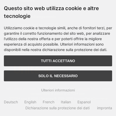
Produttore
Questo sito web utilizza cookie e altre
Spese di spedizione
tecnologie
Modalità di pagamento
Informazioni su OCTO IT
Utilizziamo cookie e tecnologie simili, anche di fornitori terzi, per
Sitemap
garantire il corretto funzionamento del sito web, per analizzare
l'utilizzo della nostra offerta e per poterti offrire la migliore
esperienza di acquisto possibile. Ulteriori informazioni sono
disponibili nella nostra dichiarazione sulla protezione dei dati.
PARTNER
TUTTI ACCETTANO
SOLO IL NECESSARIO
Tutti i prezzi includono l'IVA più
spese di spedizione e gestione
. I prezzi barrati
Ulteriori informazioni
corrispondono al prezzo a OCTO24.com.
OCTO24.com © 2026 | Template © 2009-2026 by modified eCommerce
Deutsch
English
French
Italian
Espanol
Shopsoftware
Dichiarazione sulla protezione dei dati
impronta
mod
ified eCommerce Shopsoftware © 2009-2026