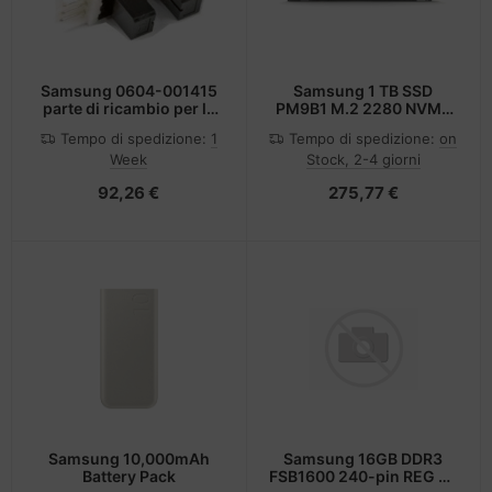
Samsung 0604-001415
Samsung 1 TB SSD
parte di ricambio per la
PM9B1 M.2 2280 NVMe
stampa
PCIe Gen4 - Solid State
Tempo di spedizione:
1
Tempo di spedizione:
on
Disk - NVMe
Week
Stock, 2-4 giorni
92,26 €
275,77 €
Samsung 10,000mAh
Samsung 16GB DDR3
Battery Pack
FSB1600 240-pin REG x4