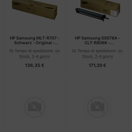
cessori per telefoni cellulari
difica accessori
nstige Netzwerkgeräte
ampante per accessori
moria flash
sche Tinten Minen
splay
tzteile
ner della stampante
otezione del display
spositivi portatili e di navigazione
tzwerkadapter / Schnittstellen
ebcams
HP Samsung MLT-R707 -
HP Samsung SS678A -
Schwarz - Original -
CLT-R806K -
Druckerbildeinheit
Druckerbildeinheit
to e video
ù fresco
behör CD-/DVD-Rohlinge
Tempo di spedizione:
on
Tempo di spedizione:
on
schwarz - für
Stock, 2-4 giorni
Stock, 2-4 giorni
MultiXpress SL-X7400,
SL-X7500, SL-X7600
-Server
ocessore
behör divers
136,35 €
171,20 €
oiettore
hede grafiche
anner Zubehör
hede madri
cessori da esposizione
D e dischi rigidi
behör Mainboards