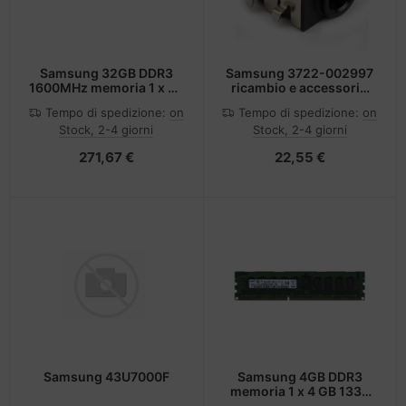
Samsung 32GB DDR3
Samsung 3722-002997
1600MHz memoria 1 x 32
ricambio e accessorio
GB Data Integrity Check
per PC All-in-One Jack
Tempo di spedizione:
on
Tempo di spedizione:
on
(verifica integrità dati)
DC-ingresso
Stock, 2-4 giorni
Stock, 2-4 giorni
271,67 €
22,55 €
Samsung 43U7000F
Samsung 4GB DDR3
memoria 1 x 4 GB 1333
MHz