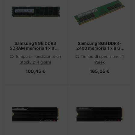
Samsung 8GB DDR3
Samsung 8GB DDR4-
SDRAM memoria 1 x 8 GB
2400 memoria 1 x 8 GB
1600 MHz Data Integrity
2400 MHz
Tempo di spedizione:
on
Tempo di spedizione:
1
Check (verifica integrità
Stock, 2-4 giorni
Week
dati)
100,45 €
165,05 €