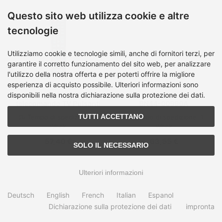
Questo sito web utilizza cookie e altre
tecnologie
Utilizziamo cookie e tecnologie simili, anche di fornitori terzi, per
garantire il corretto funzionamento del sito web, per analizzare
l'utilizzo della nostra offerta e per poterti offrire la migliore
esperienza di acquisto possibile. Ulteriori informazioni sono
disponibili nella nostra dichiarazione sulla protezione dei dati.
Samsung AA81-00243B
Samsung AC Adapter
telecomando TV Pulsanti
BN44-00990A
TUTTI ACCETTANO
Tempo di spedizione:
1
Tempo di spedizione:
1
Week
Week
57,40 €
63,55 €
SOLO IL NECESSARIO
Ulteriori informazioni
Deutsch
English
French
Italian
Espanol
Dichiarazione sulla protezione dei dati
impronta