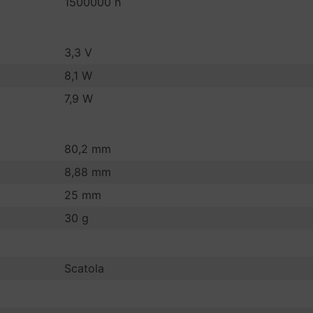
1500000 h
3,3 V
8,1 W
7,9 W
80,2 mm
8,88 mm
25 mm
30 g
Scatola