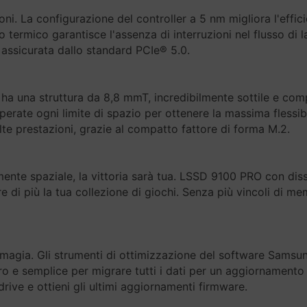
zioni. La configurazione del controller a 5 nm migliora l'effi
termico garantisce l'assenza di interruzioni nel flusso di 
assicurata dallo standard PCIe® 5.0.
ha una struttura da 8,8 mmT, incredibilmente sottile e comp
erate ogni limite di spazio per ottenere la massima flessibi
lte prestazioni, grazie al compatto fattore di forma M.2.
ente spaziale, la vittoria sarà tua. LSSD 9100 PRO con diss
di più la tua collezione di giochi. Senza più vincoli di me
 magia. Gli strumenti di ottimizzazione del software Sams
ro e semplice per migrare tutti i dati per un aggiornamento
drive e ottieni gli ultimi aggiornamenti firmware.