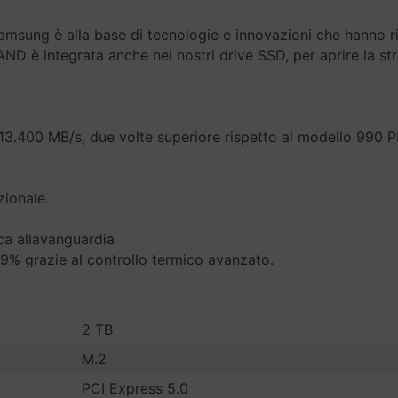
sung è alla base di tecnologie e innovazioni che hanno riv
NAND è integrata anche nei nostri drive SSD, per aprire la st
13.400 MB/s, due volte superiore rispetto al modello 990 P
zionale.
ca allavanguardia
 49% grazie al controllo termico avanzato.
2 TB
M.2
PCI Express 5.0