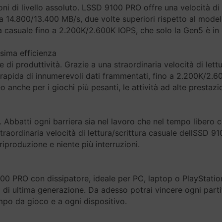
i di livello assoluto. LSSD 9100 PRO offre una velocità di 
a 14.800/13.400 MB/s, due volte superiori rispetto al modello
a casuale fino a 2.200K/2.600K IOPS, che solo la Gen5 è in g
ssima efficienza
di produttività. Grazie a una straordinaria velocità di lettu
rarapida di innumerevoli dati frammentati, fino a 2.200K/2
anche per i giochi più pesanti, le attività ad alte prestazio
ni. Abbatti ogni barriera sia nel lavoro che nel tempo libero 
straordinaria velocità di lettura/scrittura casuale dellSSD 
iproduzione e niente più interruzioni.
00 PRO con dissipatore, ideale per PC, laptop o PlayStatio
 di ultima generazione. Da adesso potrai vincere ogni parti
mpo da gioco e a ogni dispositivo.