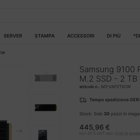
SERVER
STAMPA
ACCESSORI
DI PIÙ
*D
CW
Samsung 9100 
M.2 SSD - 2 TB
articolo n.:
MZ-VAP2T0CW
Tempo spedizione GER:
Stock: Solo
30
pezzi in maga
445,96 €
incl. 22 % UST escl.
Costi di spedi