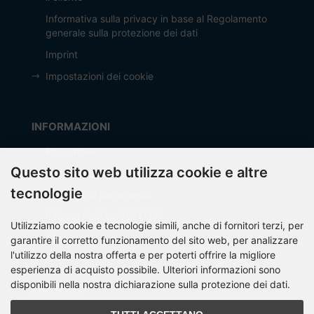
Informativa sulla privacy in base al Regolamento
generale sulla protezione dei dati
Imprint
Impostazioni dei cookie
INFORMAZIONI
Produttore
Questo sito web utilizza cookie e altre
Spese di spedizione
tecnologie
Modalità di pagamento
Informazioni su OCTO IT
Utilizziamo cookie e tecnologie simili, anche di fornitori terzi, per
Sitemap
garantire il corretto funzionamento del sito web, per analizzare
l'utilizzo della nostra offerta e per poterti offrire la migliore
esperienza di acquisto possibile. Ulteriori informazioni sono
disponibili nella nostra dichiarazione sulla protezione dei dati.
PARTNER