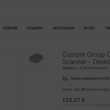
SERVER
STAMPA
ACCESSORI
DI PIÙ
*D
Custom Group 
Scanner - Desk
articolo n.:
9C3FH010000002
Tempo spedizione GER:
Stock: Solo
10
pezzi in maga
133,27 €
incl. 22 % UST escl.
Costi di spedi