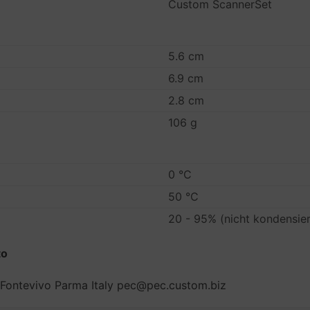
Custom ScannerSet
5.6 cm
6.9 cm
2.8 cm
106 g
0 °C
50 °C
20 - 95% (nicht kondensie
to
 Fontevivo Parma Italy pec@pec.custom.biz