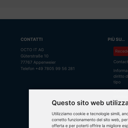
CONTATTI
PIÙ SU...
OCTO IT AG
Recede
Güterstraße 10
Contac
77767 Appenweier
Telefon +49 7805 99 56 281
Informaz
diritto
tipo
Condizi
informaz
Questo sito web utilizza
Informat
Regolam
Utilizziamo cookie e tecnologie simili, anch
dei dati
corretto funzionamento del sito web, per a
offerta e per poterti offrire la migliore es
Imprint