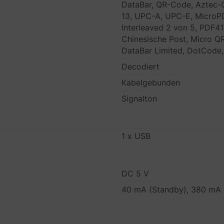
DataBar, QR-Code, Aztec-
13, UPC-A, UPC-E, MicroP
Interleaved 2 von 5, PDF41
Chinesische Post, Micro 
DataBar Limited, DotCode
Decodiert
Kabelgebunden
Signalton
1 x USB
DC 5 V
40 mA (Standby), 380 mA (