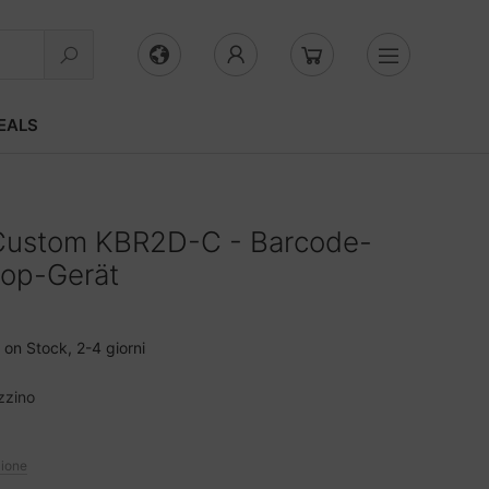
EALS
Custom KBR2D-C - Barcode-
top-Gerät
on Stock, 2-4 giorni
zzino
zione