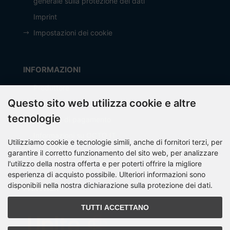
generale sulla protezione dei dati
Imprint
Impostazioni dei cookie
INFORMAZIONI
Produttore
Questo sito web utilizza cookie e altre
Spese di spedizione
tecnologie
Modalità di pagamento
Informazioni su OCTO IT
Utilizziamo cookie e tecnologie simili, anche di fornitori terzi, per
Sitemap
garantire il corretto funzionamento del sito web, per analizzare
l'utilizzo della nostra offerta e per poterti offrire la migliore
esperienza di acquisto possibile. Ulteriori informazioni sono
disponibili nella nostra dichiarazione sulla protezione dei dati.
PARTNER
TUTTI ACCETTANO