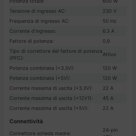
Potenza totale:
600 W
Tensione di ingresso AC:
230 V
Frequenza di ingresso AC:
50 Hz
Corrente d'ingresso:
6.3 A
Fattore di potenza:
0,9
Tipo di correttore del fattore di potenza
Attivo
(PFC):
Potenza combinata (+3.3V):
120 W
Potenza combinata (+5V):
120 W
Corrente massima di uscita (+3.3V):
22 A
Corrente massima di uscita (+12V1):
45 A
Corrente massima di uscita (+5V):
22 A
Connettività
24-pin
Connettore scheda madre: