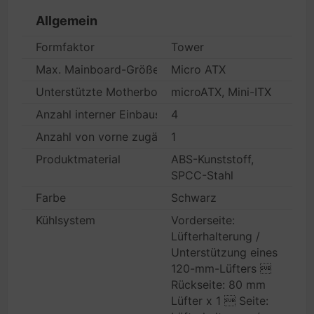
Allgemein
Formfaktor
Tower
Max. Mainboard-Größe
Micro ATX
Unterstützte Motherboards
microATX, Mini-ITX
Anzahl interner Einbauschächte
4
Anzahl von vorne zugänglicher Einbauschächte
1
Produktmaterial
ABS-Kunststoff,
SPCC-Stahl
Farbe
Schwarz
Kühlsystem
Vorderseite:
Lüfterhalterung /
Unterstützung eines
120-mm-Lüfters 
Rückseite: 80 mm
Lüfter x 1  Seite: