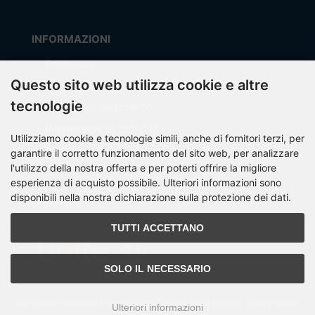
INFORMAZIONI
Produttore
Questo sito web utilizza cookie e altre
Spese di spedizione
tecnologie
Modalità di pagamento
Informazioni su OCTO IT
Utilizziamo cookie e tecnologie simili, anche di fornitori terzi, per
Sitemap
garantire il corretto funzionamento del sito web, per analizzare
l'utilizzo della nostra offerta e per poterti offrire la migliore
esperienza di acquisto possibile. Ulteriori informazioni sono
disponibili nella nostra dichiarazione sulla protezione dei dati.
PARTNER
TUTTI ACCETTANO
SOLO IL NECESSARIO
Tutti i prezzi includono l'IVA più
spese di spedizione e gestione
. I prezzi barrati
Ulteriori informazioni