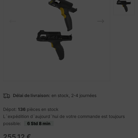
veloppe
nstige Netzwerkgeräte
pier, feuilles, étiquettes
otection d'écran
sche Tinten Minen
acière
bans
cs
ufwerke CD/DVD/BluRay
ebcams
dification d'accessoires
behör CD-/DVD-Rohlinge
tzteile
behör divers
tzwerkadapter / Schnittstellen
ocesseur
Délai de livraison:
en stock, 2-4 journées
D et disques durs
Dépot:
136
pièces en stock
L`expédition d`aujourd`hui de votre commande est toujours
behör Mainboards
possible:
6 Std 8 min
255,12 €