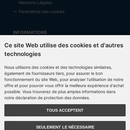
Mentions Légales
Paramètres des cookies
INFORMATIONS
Fabricant
Ce site Web utilise des cookies et d'autres
frais de port
technologies
Options de paiement
Nous utilisons des cookies et des technologies similaires,
À propos d’OCTO IT
également de fournisseurs tiers, pour assurer le bon
Sitemap
fonctionnement du site Web, pour analyser l'utilisation de notre
offre et pour pouvoir vous offrir la meilleure expérience d'achat
possible. Vous trouverez de plus amples informations dans
notre déclaration de protection des données.
PARTNER
TOUS ACCEPTENT
SEULEMENT LE NÉCESSAIRE