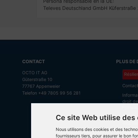
Persona responsable en la UE:
Televes Deutschland GmbH Küferstraße
CONTACT
PLUS DE 
OCTO IT AG
Résilie
Güterstraße 10
Contac
77767 Appenweier
Telefon +49 7805 99 56 281
Informa
droit d
Formula
Ce site Web utilise des
Conditi
Informat
Nous utilisons des cookies et des techno
Politiq
fournisseurs tiers, pour assurer le bon 