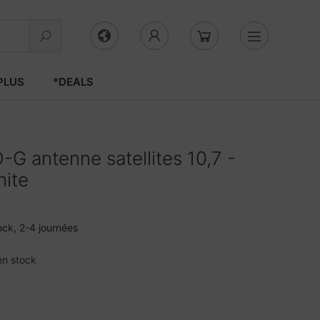
PLUS
*DEALS
G antenne satellites 10,7 -
hite
ock, 2-4 journées
en stock