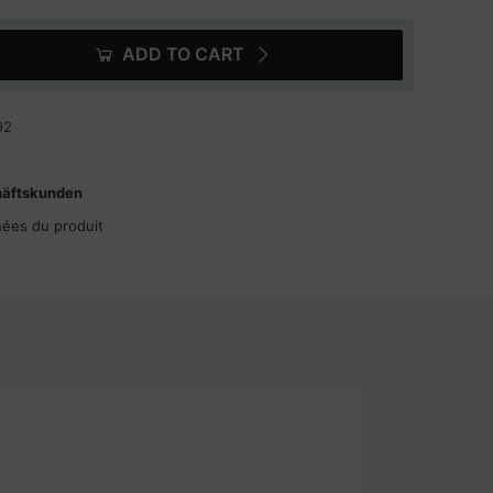
ADD TO CART
92
häftskunden
nées du produit