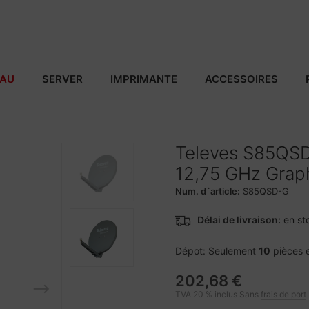
EAU
SERVER
IMPRIMANTE
ACCESSOIRES
Televes S85QSD-
12,75 GHz Grap
Num. d`article:
S85QSD-G
Délai de livraison:
en st
Dépot: Seulement
10
pièces 
202,68 €
TVA 20 % inclus Sans
frais de port