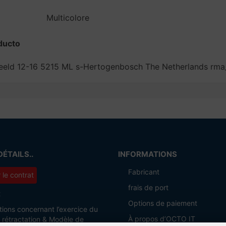
Multicolore
ducto
nbeeld 12-16 5215 ML s-Hertogenbosch The Netherlands r
DÉTAILS..
INFORMATIONS
Fabricant
r le contrat
frais de port
t
Options de paiement
tions concernant l’exercice du
À propos d’OCTO IT
e rétractation & Modèle de