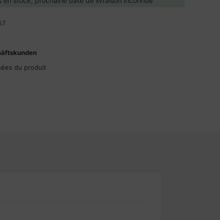
 en stock, prochaine date de livraison inconnue
57
häftskunden
nées du produit