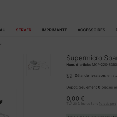
EAU
SERVER
IMPRIMANTE
ACCESSOIRES
N
Supermicro Spa
Num. d`article:
MCP-220-8360
Délai de livraison:
en st
Dépot: Seulement
0
pièces e
0,00 €
TVA 20 % inclus Sans
frais de port