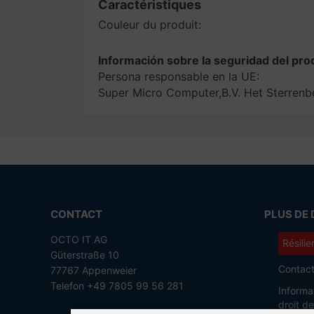
Caractéristiques
Couleur du produit:
Información sobre la seguridad del pro
Persona responsable en la UE:
Super Micro Computer,B.V. Het Sterre
CONTACT
PLUS DE 
OCTO IT AG
Résilie
Güterstraße 10
Contac
77767 Appenweier
Telefon +49 7805 99 56 281
Informa
droit d