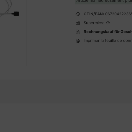
Article malheureusement plus
GTIN/EAN:
06720422236
Supermicro
Rechnungskauf für Gesc
Imprimer la feuille de don