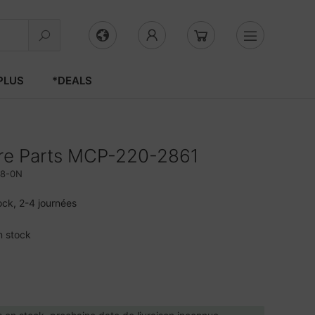
PLUS
*DEALS
re Parts MCP-220-2861
8-0N
ock, 2-4 journées
n stock