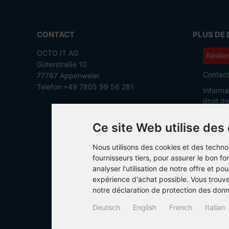
CONTACT
PLUS DE 
OCTO IT AG
Résilie
Güterstraße 10
Contac
77767 Appenweier
Telefon +49 7805 99 56 281
Informa
droit d
Formula
Ce site Web utilise des
Conditi
Informat
Nous utilisons des cookies et des techno
Politiq
fournisseurs tiers, pour assurer le bon 
analyser l'utilisation de notre offre et pou
Mention
expérience d'achat possible. Vous trouv
Paramèt
notre déclaration de protection des don
Deutsch
English
French
Italian
Tous les prix in