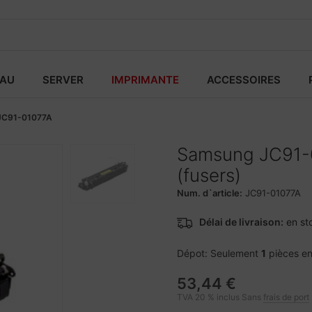
EAU
SERVER
IMPRIMANTE
ACCESSOIRES
JC91-01077A
Samsung JC91-0
(fusers)
Num. d`article:
JC91-01077A
Délai de livraison:
en st
Dépot: Seulement
1
pièces en
53,44 €
TVA 20 % inclus Sans
frais de port