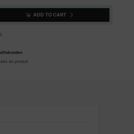
ADD TO CART
2
häftskunden
nées du produit