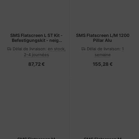
SMS Flatscreen L ST Kit -
SMS Flatscreen L/M 1200
Befestigungskit - neig-
Pillar Alu
und schwenkbar
Délai de livraison:
en stock,
Délai de livraison:
1
2-4 journées
semaine
87,72 €
155,28 €