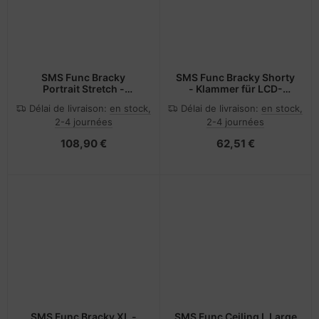
SMS Func Bracky
SMS Func Bracky Shorty
Portrait Stretch -
- Klammer für LCD-
Befestigungskit
Display
Délai de livraison:
en stock,
Délai de livraison:
en stock,
(Wandbefestigung)
2-4 journées
2-4 journées
108,90 €
62,51 €
SMS Func Bracky XL -
SMS Func Ceiling L Large