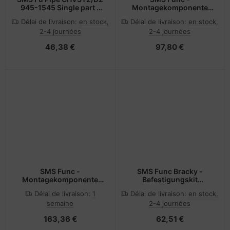
945-1545 Single part -
Montagekomponente
not complete
(Regal) - für Notebook
Délai de livraison:
en stock,
Délai de livraison:
en stock,
2-4 journées
2-4 journées
46,38 €
97,80 €
SMS Func -
SMS Func Bracky -
Montagekomponente
Befestigungskit
(Regal) - für Notebook
(Wandbefestigung)
Délai de livraison:
1
Délai de livraison:
en stock,
semaine
2-4 journées
163,36 €
62,51 €