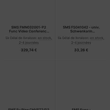
SMS FMN032001-P2
SMS FS041042 - univ.
Func Video Conference
Schwenkarm
Holder
Wandhalterung 30-40"
Délai de livraison:
en stock,
Délai de livraison:
en stock,
2-4 journées
2-4 journées
329,74 €
33,26 €
SMS Fu Pipe CHVST2/D2
SMS Func -