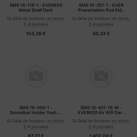
SMS 16-116-1 - EVER620
SMS 16-351-1 - EVER
Metal Shelf Dark
Presentation Pod Side
Holder
Délai de livraison:
en stock,
Délai de livraison:
en stock,
2-4 journées
2-4 journées
153,26 €
30,24 €
SMS 16-359-1 -
SMS 16-401-1S-M -
Soundbar Holder Yealink
EVER620 Air W/F Dark
A50 Meetingbar Dark
Soft Motor
Délai de livraison:
en stock,
Délai de livraison:
en stock,
2-4 journées
2-4 journées
87,72 €
1.402,68 €