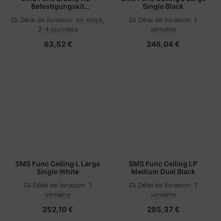
Befestigungskit
Single Black
(Wandbefestigung) - für
Délai de livraison:
en stock,
Délai de livraison:
1
Flachbildschirm -
2-4 journées
semaine
Schwarz -
Bildschirmgröße: 106.7-
63,52 €
246,04 €
139.7 cm (42"-55")
SMS Func Ceiling L Large
SMS Func Ceiling LP
Single White
Medium Dual Black
Délai de livraison:
1
Délai de livraison:
1
semaine
semaine
252,10 €
285,37 €