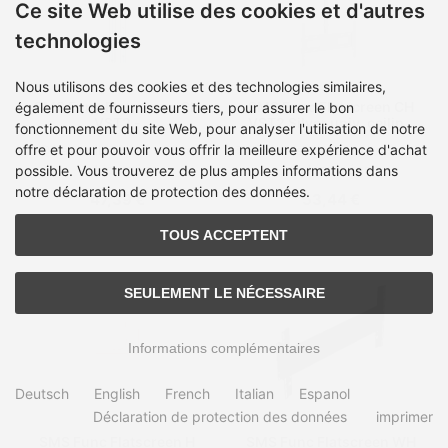
Ce site Web utilise des cookies et d'autres
technologies
Nous utilisons des cookies et des technologies similaires,
SMS Func Flatscreen CH
SMS Func Flatscreen CH
également de fournisseurs tiers, pour assurer le bon
VST2 -
VST2 Silver univ. ceiling
fonctionnement du site Web, pour analyser l'utilisation de notre
Montagekomponente
brackets
offre et pour pouvoir vous offrir la meilleure expérience d'achat
Délai de livraison:
en stock,
Délai de livraison:
en stock,
(Erweiterungsstange)
2-4 journées
2-4 journées
possible. Vous trouverez de plus amples informations dans
notre déclaration de protection des données.
47,39 €
53,44 €
TOUS ACCEPTENT
SEULEMENT LE NÉCESSAIRE
Informations complémentaires
Deutsch
English
French
Italian
Espanol
Déclaration de protection des données
imprimer
SMS Func Flatscreen H
SMS Func Flatscreen WH