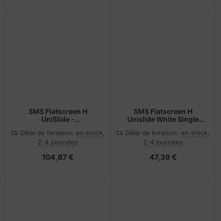
SMS Flatscreen H
SMS Flatscreen H
UniSlide -
Unislide White Single
Montagekomponente
part - not
Délai de livraison:
en stock,
Délai de livraison:
en stock,
(Diarahmen)
2-4 journées
2-4 journées
104,87 €
47,39 €