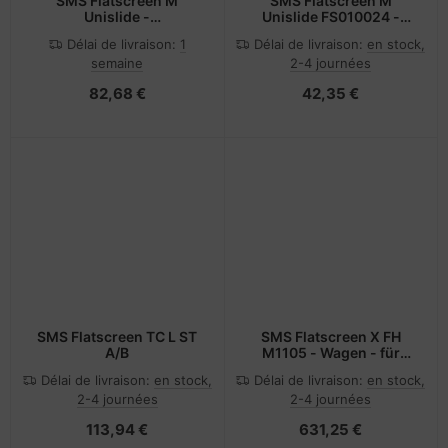
SMS Flatscreen M
SMS Flatscreen M
Unislide -
Unislide FS010024 -
Montagekomponente
Montagekomponente
Délai de livraison:
1
Délai de livraison:
en stock,
(Adapterplatte)
(Adapterplatte)
semaine
2-4 journées
82,68 €
42,35 €
SMS Flatscreen TC L ST
SMS Flatscreen X FH
A/B
M1105 - Wagen - für
Flachbildschirm
Délai de livraison:
en stock,
Délai de livraison:
en stock,
2-4 journées
2-4 journées
113,94 €
631,25 €