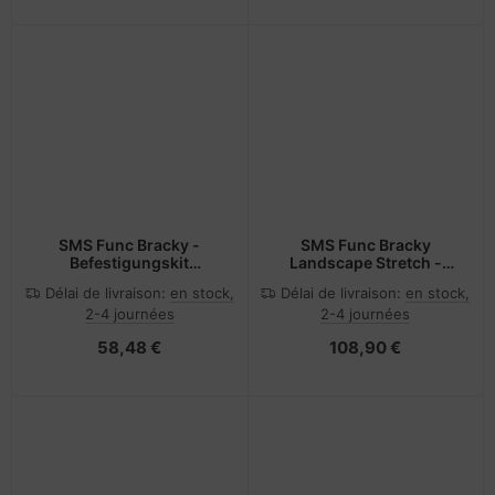
SMS Func Bracky -
SMS Func Bracky
Befestigungskit
Landscape Stretch -
(Wandbefestigung) - für
Befestigungskit
Délai de livraison:
en stock,
Délai de livraison:
en stock,
Flachbildschirm -
(Wandbefestigung)
2-4 journées
2-4 journées
Schwarz -
Bildschirmgröße: bis zu
58,48 €
108,90 €
116,8 cm (bis zu 46 Zoll)