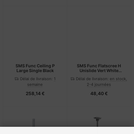
SMS Func Ceiling P
SMS Func Flatscree H
Large Single Black
Unislide Vert White
RAL9016 Single
Délai de livraison:
1
Délai de livraison:
en stock,
semaine
2-4 journées
258,14 €
48,40 €