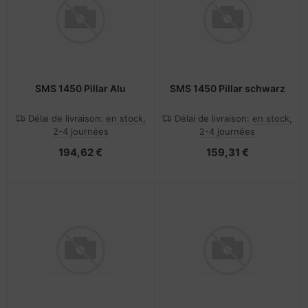
rtables
veloppe
nstige Netzwerkgeräte
pier, feuilles, étiquettes
otection d'écran
sche Tinten Minen
cessoires pour vidéoprojecteurs
acière
bans
cs
pareils portables et dispositifs de
ufwerke CD/DVD/BluRay
ebcams
vigation
SMS 1450 Pillar Alu
SMS 1450 Pillar schwarz
dification d'accessoires
behör CD-/DVD-Rohlinge
splay
Délai de livraison:
en stock,
Délai de livraison:
en stock,
2-4 journées
2-4 journées
tzteile
behör divers
-Server
194,62 €
159,31 €
tzwerkadapter / Schnittstellen
oto & Vidéo
ocesseur
ojecteurs
D et disques durs
anner Zubehör
behör Mainboards
cessoires d'affichage