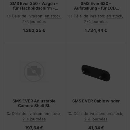
SMS Ever 350 - Wagen -
SMS Ever 620 -
für Flachbildschirm -
Aufstellung - für LCD-
Aluminium - Dark, Clean
Display - PET-Filz,
Délai de livraison:
en stock,
Délai de livraison:
en stock,
- Bildschirmgröße: up to
Aluminium - Schwarz -
2-4 journées
2-4 journées
218 cm (up to 86")
Bildschirmgröße: up to
249 cm (up to 98")
1.362,35 €
1.734,44 €
SMS EVER Adjustable
SMS EVER Cable winder
Camera Shelf BL
Délai de livraison:
en stock,
Délai de livraison:
en stock,
2-4 journées
2-4 journées
197,64 €
41,34 €