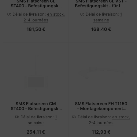
SMS Flatscreen CL
SMS Flatscreen CL VST -
ST400 - Befestigungskit
Befestigungskit - für LCD
(Deckenmontage)
TV
Délai de livraison:
en stock,
Délai de livraison:
1
2-4 journées
semaine
181,50 €
168,40 €
SMS Flatscreen CM
SMS Flatscreen FH T1150
ST400 - Befestigungskit
- Montagekomponente
- für Flachbildschirm
(Standfuß)
Délai de livraison:
1
Délai de livraison:
en stock,
semaine
2-4 journées
254,11 €
112,93 €