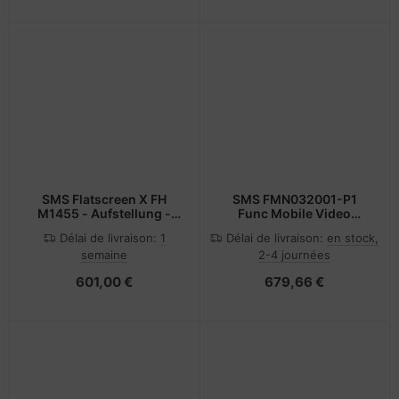
SMS Flatscreen X FH
SMS FMN032001-P1
M1455 - Aufstellung -
Func Mobile Video
für Flachbildschirm -
Conference
Délai de livraison:
1
Délai de livraison:
en stock,
weiß, Aluminium -
semaine
2-4 journées
Bildschirmgröße: 101.6-
152.4 cm (40"-60")
601,00 €
679,66 €