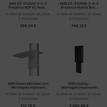
SMS C5-11U006-2-C-2
SMS C5-31U005-2-A-2
Presence W/F VC Holder
Presence Mobile Body
EU
1650
Délai de livraison:
en stock,
Délai de livraison:
en stock,
2-4 journées
2-4 journées
366,04 €
748,22 €
SMS Camera&Codec Unit
SMS Casing -
- Montagekomponente
Montagekomponente
(Regal)
(Gehäuse) - für LCD-
Délai de livraison:
en stock,
Délai de livraison:
en stock,
Display - Schwarz -
2-4 journées
2-4 journées
Bildschirmgröße: 139.7
cm (55")
212,76 €
2.995,96 €