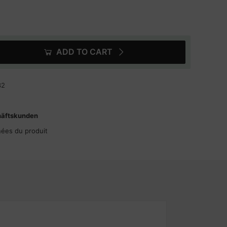
ADD TO CART
32
häftskunden
nées du produit