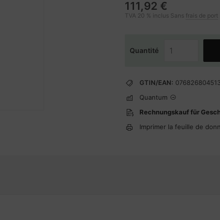
111,92 €
TVA 20 % inclus Sans
frais de port
Quantité
GTIN/EAN:
07682680451
Quantum
Rechnungskauf für Gesc
Imprimer la feuille de don