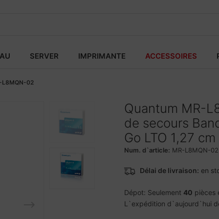
EAU
SERVER
IMPRIMANTE
ACCESSOIRES
-L8MQN-02
Quantum MR-L8
de secours Ban
Go LTO 1,27 cm
Num. d`article:
MR-L8MQN-02
Délai de livraison:
en st
Dépot: Seulement
40
pièces 
L`expédition d`aujourd`hui d