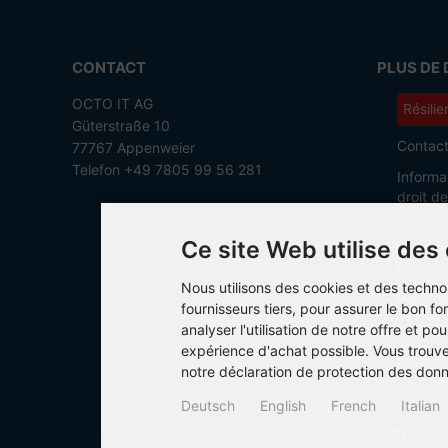
CONTACT
PLUS DE 
OCTO IT AG
Résilie
Güterstraße 10
Contac
77767 Appenweier
Telefon +49 7805 99 56 281
Informa
droit d
Formula
Ce site Web utilise des
Conditi
Informat
Nous utilisons des cookies et des techno
Politiq
fournisseurs tiers, pour assurer le bon 
analyser l'utilisation de notre offre et pou
Mention
expérience d'achat possible. Vous trouv
Paramèt
notre déclaration de protection des don
Deutsch
English
French
Italian
Tous les prix in