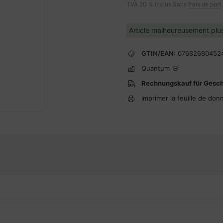
TVA 20 % inclus Sans
frais de port
Article malheureusement plus
GTIN/EAN:
07682680452
Quantum
Rechnungskauf für Gesc
Imprimer la feuille de don