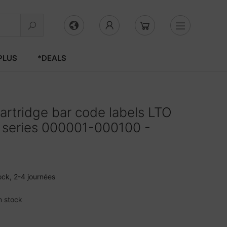
PLUS
*DEALS
rtridge bar code labels LTO
 series 000001-000100 -
ock, 2-4 journées
n stock