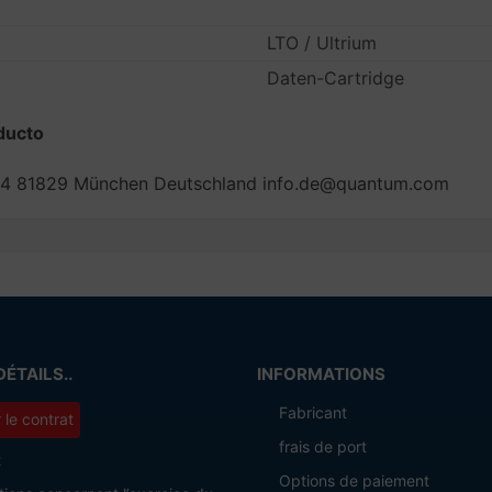
LTO / Ultrium
Daten-Cartridge
ducto
ee 4 81829 München Deutschland info.de@quantum.com
DÉTAILS..
INFORMATIONS
Fabricant
r le contrat
frais de port
t
Options de paiement