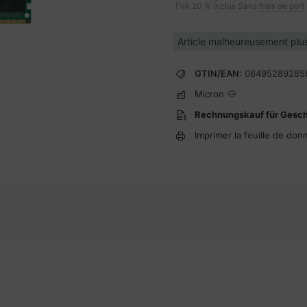
TVA 20 % inclus Sans
frais de port
Article malheureusement plus
GTIN/EAN:
06495289285
Micron
Rechnungskauf für Gesc
Imprimer la feuille de don