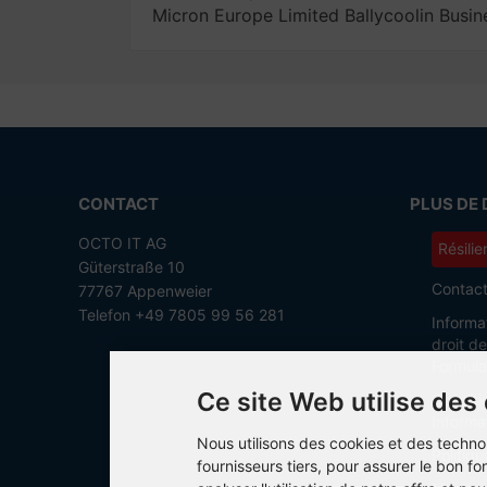
Micron Europe Limited Ballycoolin Busin
CONTACT
PLUS DE 
OCTO IT AG
Résilie
Güterstraße 10
Contac
77767 Appenweier
Telefon +49 7805 99 56 281
Informa
droit d
Formula
Ce site Web utilise des
Conditi
Informat
Nous utilisons des cookies et des techno
Politiq
fournisseurs tiers, pour assurer le bon 