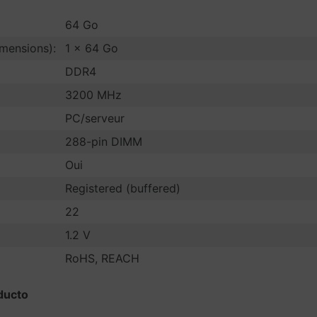
64 Go
imensions):
1 x 64 Go
DDR4
3200 MHz
PC/serveur
288-pin DIMM
Oui
Registered (buffered)
22
1.2 V
RoHS, REACH
ducto