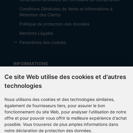
Conditions Générales de Vente et Informations à
l’Attention des Clients
Politique de protection des données
Mentions Légales
Paramètres des cookies
INFORMATIONS
Fabricant
Ce site Web utilise des cookies et d'autres
frais de port
technologies
Options de paiement
Nous utilisons des cookies et des technologies similaires,
À propos d’OCTO IT
également de fournisseurs tiers, pour assurer le bon
Sitemap
fonctionnement du site Web, pour analyser l'utilisation de notre
offre et pour pouvoir vous offrir la meilleure expérience d'achat
possible. Vous trouverez de plus amples informations dans
notre déclaration de protection des données.
PARTNER