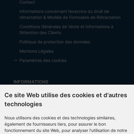
Contact
Informations concernant l’exercice du droit de
rétractation & Modèle de Formulaire de Rétractation
Conditions Générales de Vente et Informations à
l’Attention des Clients
Politique de protection des données
Mentions Légales
Paramètres des cookies
INFORMATIONS
Fabricant
Ce site Web utilise des cookies et d'autres
frais de port
technologies
Options de paiement
Nous utilisons des cookies et des technologies similaires,
À propos d’OCTO IT
également de fournisseurs tiers, pour assurer le bon
Sitemap
fonctionnement du site Web, pour analyser l'utilisation de notre